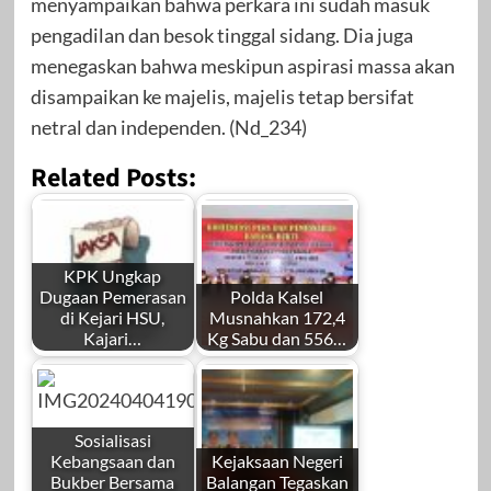
menyampaikan bahwa perkara ini sudah masuk
pengadilan dan besok tinggal sidang. Dia juga
menegaskan bahwa meskipun aspirasi massa akan
disampaikan ke majelis, majelis tetap bersifat
netral dan independen. (Nd_234)
Related Posts:
KPK Ungkap
Dugaan Pemerasan
Polda Kalsel
di Kejari HSU,
Musnahkan 172,4
Kajari…
Kg Sabu dan 556…
Sosialisasi
Kebangsaan dan
Kejaksaan Negeri
Bukber Bersama
Balangan Tegaskan