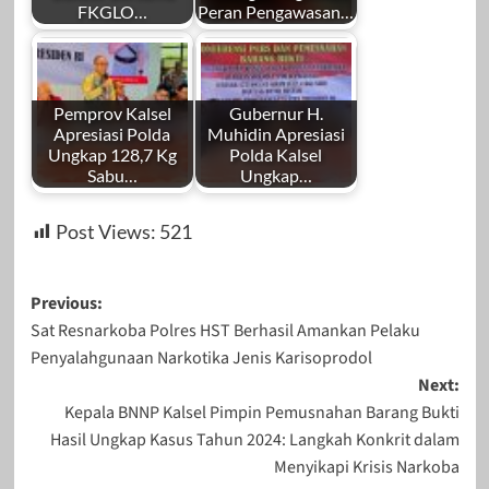
FKGLO…
Peran Pengawasan…
Pemprov Kalsel
Gubernur H.
Apresiasi Polda
Muhidin Apresiasi
Ungkap 128,7 Kg
Polda Kalsel
Sabu…
Ungkap…
Post Views:
521
Post
Previous:
Sat Resnarkoba Polres HST Berhasil Amankan Pelaku
navigation
Penyalahgunaan Narkotika Jenis Karisoprodol
Next:
Kepala BNNP Kalsel Pimpin Pemusnahan Barang Bukti
Hasil Ungkap Kasus Tahun 2024: Langkah Konkrit dalam
Menyikapi Krisis Narkoba