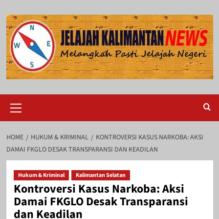
Skip
to
content
Primary
Menu
HOME
HUKUM & KRIMINAL
KONTROVERSI KASUS NARKOBA: AKSI
DAMAI FKGLO DESAK TRANSPARANSI DAN KEADILAN
Hukum & Kriminal
Kalimantan Selatan
Kontroversi Kasus Narkoba: Aksi
Damai FKGLO Desak Transparansi
dan Keadilan