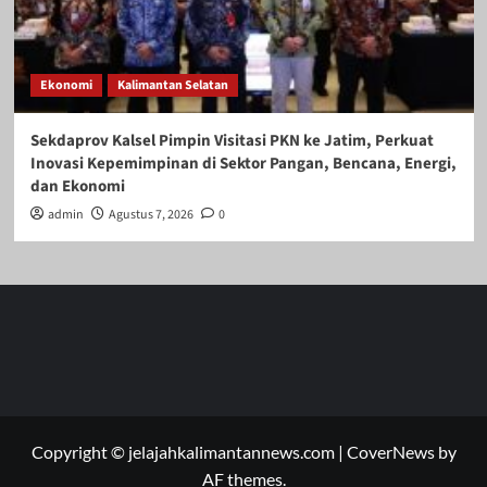
Ekonomi
Kalimantan Selatan
Sekdaprov Kalsel Pimpin Visitasi PKN ke Jatim, Perkuat
Inovasi Kepemimpinan di Sektor Pangan, Bencana, Energi,
dan Ekonomi
admin
Agustus 7, 2026
0
Copyright © jelajahkalimantannews.com
|
CoverNews
by
AF themes.