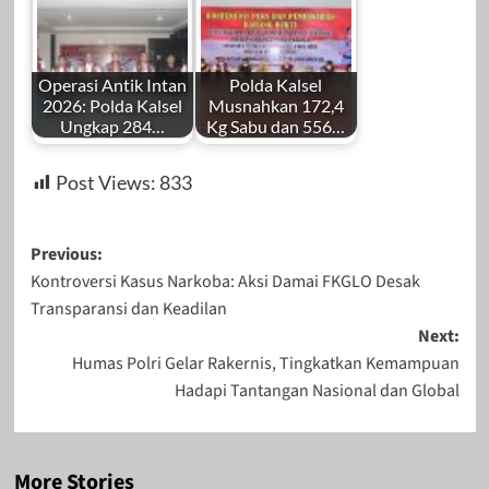
Operasi Antik Intan
Polda Kalsel
2026: Polda Kalsel
Musnahkan 172,4
Ungkap 284…
Kg Sabu dan 556…
Post Views:
833
Post
Previous:
Kontroversi Kasus Narkoba: Aksi Damai FKGLO Desak
navigation
Transparansi dan Keadilan
Next:
Humas Polri Gelar Rakernis, Tingkatkan Kemampuan
Hadapi Tantangan Nasional dan Global
More Stories