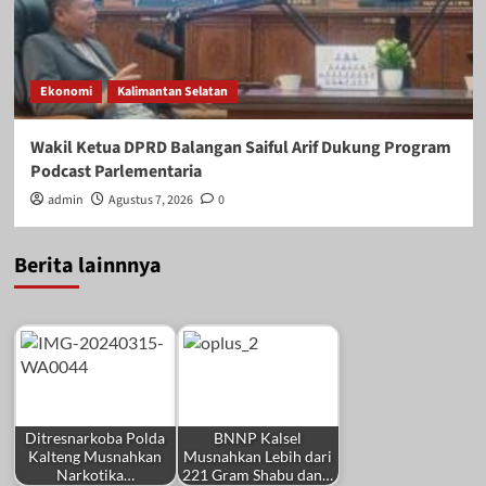
Ekonomi
Kalimantan Selatan
Wakil Ketua DPRD Balangan Saiful Arif Dukung Program
Podcast Parlementaria
admin
Agustus 7, 2026
0
Berita lainnnya
Ditresnarkoba Polda
BNNP Kalsel
Kalteng Musnahkan
Musnahkan Lebih dari
Narkotika…
221 Gram Shabu dan…