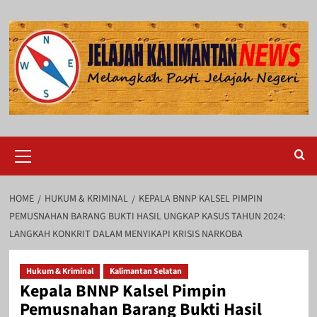
Skip
to
content
Primary
Menu
HOME
HUKUM & KRIMINAL
KEPALA BNNP KALSEL PIMPIN
PEMUSNAHAN BARANG BUKTI HASIL UNGKAP KASUS TAHUN 2024:
LANGKAH KONKRIT DALAM MENYIKAPI KRISIS NARKOBA
Hukum & Kriminal
Kalimantan Selatan
Kepala BNNP Kalsel Pimpin
Pemusnahan Barang Bukti Hasil