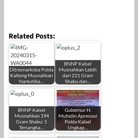
Related Posts:
BNNP Kalsel
Ditresnarkoba Polda
Musnahkan Lebih
Kalteng Musnahkan
dari 221 Gram
Narkotika…
Shabu dan…
BNNP Kalsel
Gubernur H.
Musnahkan 194
Muhidin Apresiasi
Gram Shabu: 5
Polda Kalsel
Tersangka…
Ungkap…