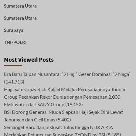
Sumatera Utara
Sumatera Utara
Surabaya
TNI/POLRI
Most Viewed Posts
Era Baru Taipan Nusantara: “9 Haji” Geser Dominasi “9 Naga”
(141,713)
Haji Isam Crazy Rich Kalsel Melalui Perusahaannya Jhonlin
Group Pecahkan Rekor Dunia dengan Pemesanan 2.000
Ekskavator dari SANY Group
(19,152)
BSI Dorong Generasi Muda Siapkan Haji Sejak Dini Lewat
Tabungan dan Cicil Emas
(5,402)
Semangat Baru dan Inklusif: Tulus hingga NDX A.K.A
Meriahkan Peluncuran SuperApp BYOND by BSI
(5,185)