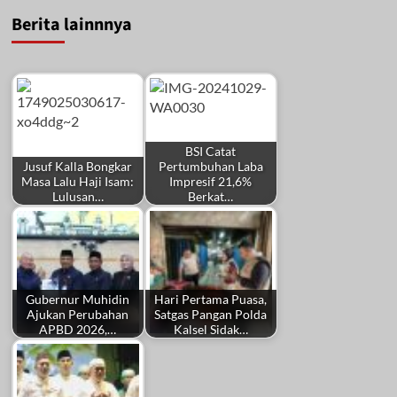
Berita lainnnya
BSI Catat
Jusuf Kalla Bongkar
Pertumbuhan Laba
Masa Lalu Haji Isam:
Impresif 21,6%
Lulusan…
Berkat…
Gubernur Muhidin
Hari Pertama Puasa,
Ajukan Perubahan
Satgas Pangan Polda
APBD 2026,…
Kalsel Sidak…