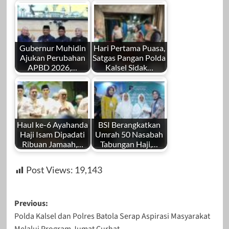
Gubernur Muhidin
Hari Pertama Puasa,
Ajukan Perubahan
Satgas Pangan Polda
APBD 2026,…
Kalsel Sidak…
Haul ke-6 Ayahanda
BSI Berangkatkan
Haji Isam Dipadati
Umrah 50 Nasabah
Ribuan Jamaah,…
Tabungan Haji,…
Post Views:
19,143
Post
Previous:
Polda Kalsel dan Polres Batola Serap Aspirasi Masyarakat
navigation