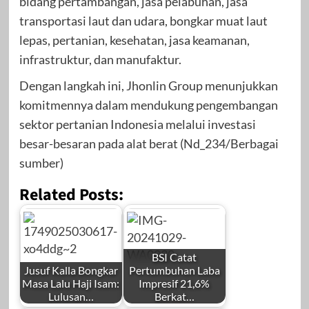
bidang pertambangan, jasa pelabuhan, jasa
transportasi laut dan udara, bongkar muat laut
lepas, pertanian, kesehatan, jasa keamanan,
infrastruktur, dan manufaktur.
Dengan langkah ini, Jhonlin Group menunjukkan
komitmennya dalam mendukung pengembangan
sektor pertanian Indonesia melalui investasi
besar-besaran pada alat berat (Nd_234/Berbagai
sumber)
Related Posts:
BSI Catat
Jusuf Kalla Bongkar
Pertumbuhan Laba
Masa Lalu Haji Isam:
Impresif 21,6%
Lulusan…
Berkat…