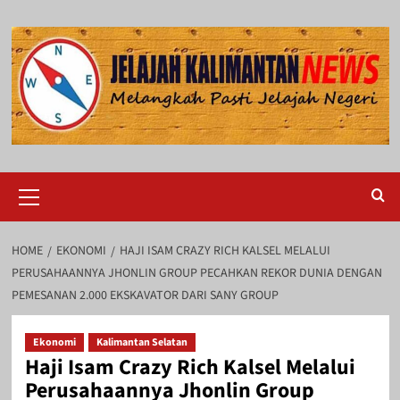
Skip
to
content
Primary
Menu
HOME
EKONOMI
HAJI ISAM CRAZY RICH KALSEL MELALUI
PERUSAHAANNYA JHONLIN GROUP PECAHKAN REKOR DUNIA DENGAN
PEMESANAN 2.000 EKSKAVATOR DARI SANY GROUP
Ekonomi
Kalimantan Selatan
Haji Isam Crazy Rich Kalsel Melalui
Perusahaannya Jhonlin Group