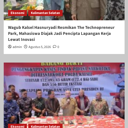
Ekonomi
Kalimantan Selatan
Wagub Kalsel Hasnuryadi Resmikan The Technopreneur
Park, Mahasiswa Diajak Jadi Pencipta Lapangan Kerja
Lewat Inovasi
admin
Agustus 5, 2026
0
Ekonomi
Kalimantan Selatan