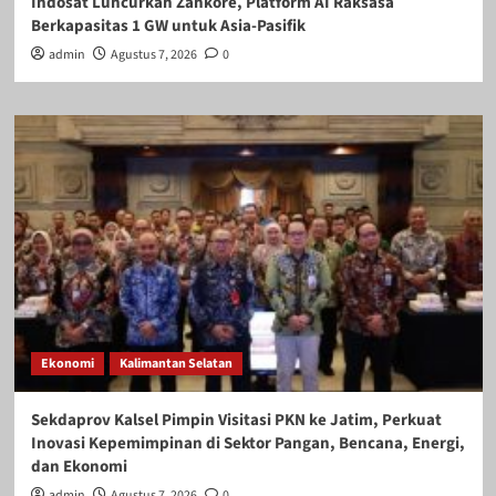
Indosat Luncurkan Zankore, Platform AI Raksasa
Berkapasitas 1 GW untuk Asia-Pasifik
admin
Agustus 7, 2026
0
Ekonomi
Kalimantan Selatan
Sekdaprov Kalsel Pimpin Visitasi PKN ke Jatim, Perkuat
Inovasi Kepemimpinan di Sektor Pangan, Bencana, Energi,
dan Ekonomi
admin
Agustus 7, 2026
0