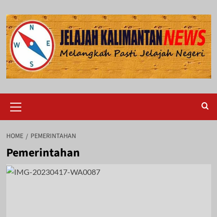
Skip
to
content
Primary
Menu
HOME
PEMERINTAHAN
Pemerintahan