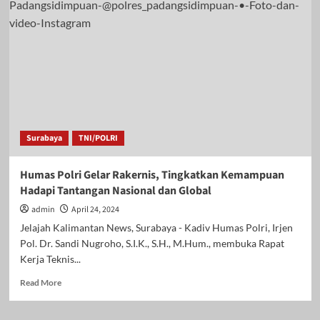
Polri
Beri
Penghargaan
ke
7
Anggota
dengan
Nilai
Sertifikasi
Kompetensi
Surabaya
TNI/POLRI
Terbaik,
Kabid
Humas
Humas Polri Gelar Rakernis, Tingkatkan Kemampuan
dan
Hadapi Tantangan Nasional dan Global
Kasubbid
Mulmed
admin
April 24, 2024
Bid
Jelajah Kalimantan News, Surabaya - Kadiv Humas Polri, Irjen
Humas
Pol. Dr. Sandi Nugroho, S.I.K., S.H., M.Hum., membuka Rapat
Polda
Kerja Teknis...
Kalsel
Dua
Read
Read More
Diantaranya
more
about