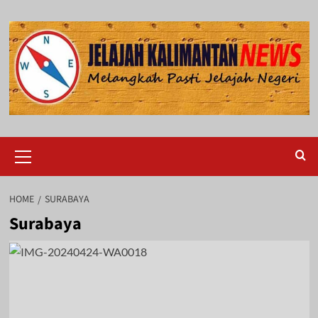
Skip
to
content
Primary
Menu
HOME
SURABAYA
Surabaya