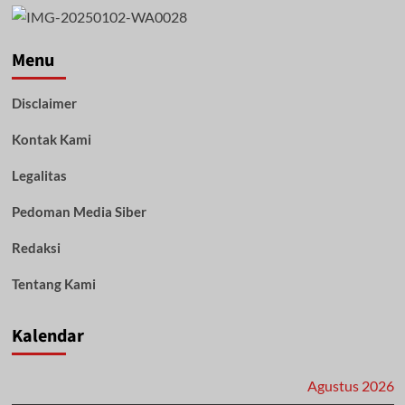
Humas
Polri
Gelar
Rakernis,
Menu
Tingkatkan
Kemampuan
Disclaimer
Hadapi
Tantangan
Kontak Kami
Nasional
dan
Global
Legalitas
Pedoman Media Siber
Redaksi
Tentang Kami
Kalendar
Agustus 2026