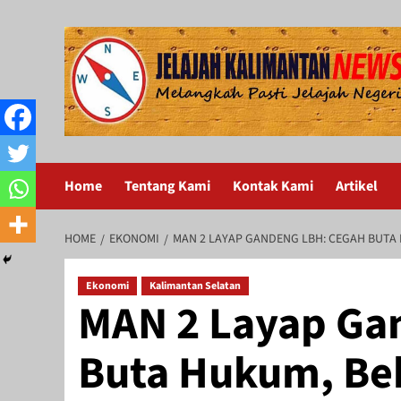
Skip
to
content
Home
Tentang Kami
Kontak Kami
Artikel
HOME
EKONOMI
MAN 2 LAYAP GANDENG LBH: CEGAH BUTA H
Ekonomi
Kalimantan Selatan
MAN 2 Layap Ga
Buta Hukum, Bek