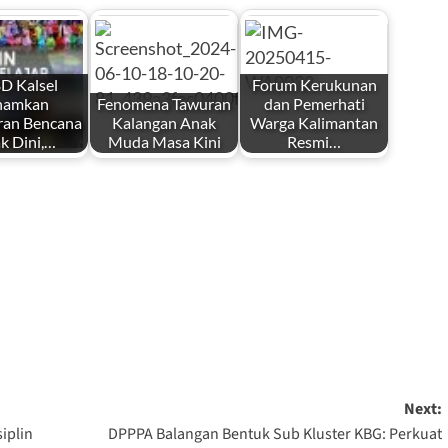
D Kalsel
Forum Kerukunan
namkan
Fenomena Tawuran
dan Pemerhati
ran Bencana
Kalangan Anak
Warga Kalimantan
ak Dini,…
Muda Masa Kini
Resmi…
Next:
iplin
DPPPA Balangan Bentuk Sub Kluster KBG: Perkuat