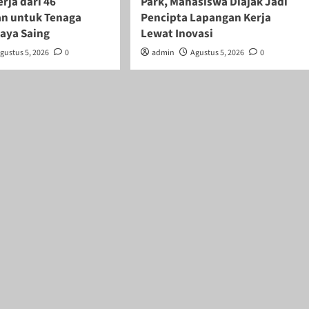
rja dari 46
Park, Mahasiswa Diajak Jadi
n untuk Tenaga
Pencipta Lapangan Kerja
daya Saing
Lewat Inovasi
gustus 5, 2026
0
admin
Agustus 5, 2026
0