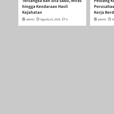
Tersangka dan Sita Sabu, Miras
Peluang Ke
hingga Kendaraan Hasil
Perusahaa
Kejahatan
Kerja Ber
admin
Agustus 6, 2026
0
admin
A