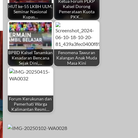
Ketua Forum PLKP
HUT ke-55 LKBH ULM,
Kalsel Dorong
Seminar Nasional
Pemerataan Kuota
Kupas…
PKK…
BPBD Kalsel Tanamkan
Fenomena Tawuran
Kesadaran Bencana
Kalangan Anak Muda
Sejak Dini,…
Masa Kini
Forum Kerukunan dan
Pemerhati Warga
Kalimantan Resmi…