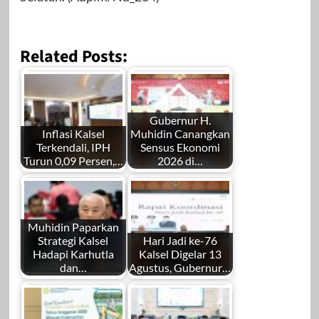
Related Posts:
Gubernur H.
Inflasi Kalsel
Muhidin Canangkan
Terkendali, IPH
Sensus Ekonomi
Turun 0,09 Persen,…
2026 di…
Muhidin Paparkan
Strategi Kalsel
Hari Jadi ke-76
Hadapi Karhutla
Kalsel Digelar 13
dan…
Agustus, Gubernur…