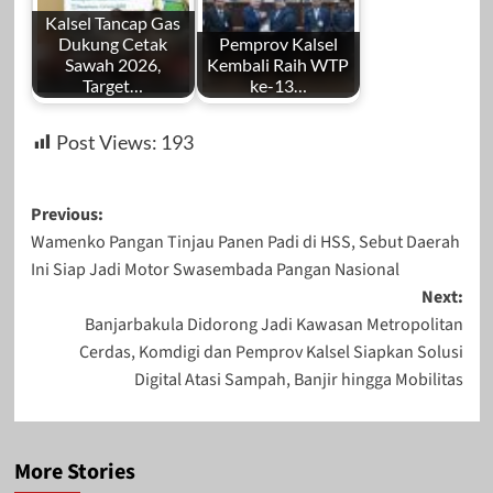
Kalsel Tancap Gas
Dukung Cetak
Pemprov Kalsel
Sawah 2026,
Kembali Raih WTP
Target…
ke-13…
Post Views:
193
Post
Previous:
Wamenko Pangan Tinjau Panen Padi di HSS, Sebut Daerah
navigation
Ini Siap Jadi Motor Swasembada Pangan Nasional
Next:
Banjarbakula Didorong Jadi Kawasan Metropolitan
Cerdas, Komdigi dan Pemprov Kalsel Siapkan Solusi
Digital Atasi Sampah, Banjir hingga Mobilitas
More Stories