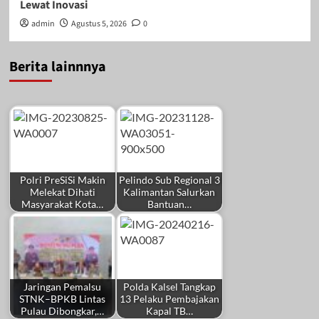
Lewat Inovasi
admin
Agustus 5, 2026
0
Berita lainnnya
Polri PreSiSi Makin
Pelindo Sub Regional 3
Melekat Dihati
Kalimantan Salurkan
Masyarakat Kota…
Bantuan…
Jaringan Pemalsu
Polda Kalsel Tangkap
STNK–BPKB Lintas
13 Pelaku Pembajakan
Pulau Dibongkar,…
Kapal TB…