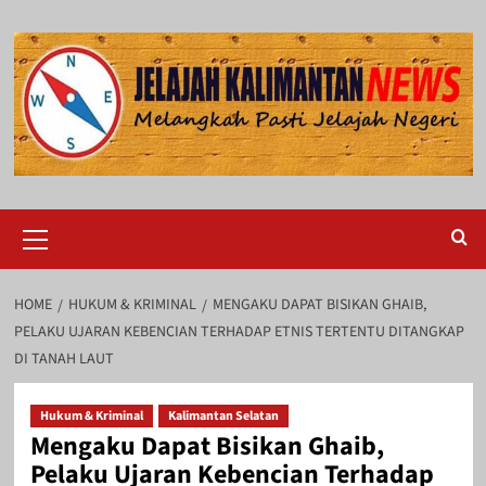
Skip
to
content
Primary
Menu
HOME
HUKUM & KRIMINAL
MENGAKU DAPAT BISIKAN GHAIB,
PELAKU UJARAN KEBENCIAN TERHADAP ETNIS TERTENTU DITANGKAP
DI TANAH LAUT
Hukum & Kriminal
Kalimantan Selatan
Mengaku Dapat Bisikan Ghaib,
Pelaku Ujaran Kebencian Terhadap