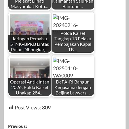
Melekat Dihati
Kalimantan Salurkan
Masyarakat Kota…
Bantuan…
Polda Kalsel
Jaringan Pemalsu
Tangkap 13 Pelaku
STNK–BPKB Lintas
Pembajakan Kapal
Pulau Dibongkar,…
TB…
Operasi Antik Intan
DePA-RI Bangun
2026: Polda Kalsel
Kerjasama dengan
Ungkap 284…
Beijing Lawyers…
Post Views:
809
Post
Previous: