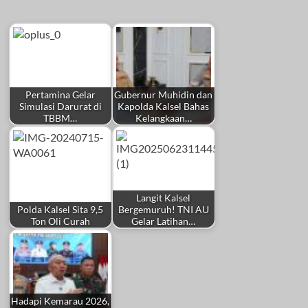
Pertamina Gelar
Gubernur Muhidin dan
Simulasi Darurat di
Kapolda Kalsel Bahas
TBBM…
Kelangkaan…
Langit Kalsel
Polda Kalsel Sita 9,5
Bergemuruh! TNI AU
Ton Oli Curah
Gelar Latihan…
Hadapi Kemarau 2026,