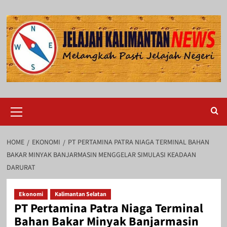
Skip
to
content
Primary
Menu
HOME
EKONOMI
PT PERTAMINA PATRA NIAGA TERMINAL BAHAN
BAKAR MINYAK BANJARMASIN MENGGELAR SIMULASI KEADAAN
DARURAT
Ekonomi
Kalimantan Selatan
PT Pertamina Patra Niaga Terminal
Bahan Bakar Minyak Banjarmasin