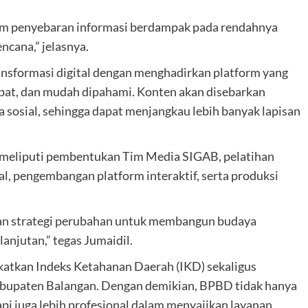
lam penyebaran informasi berdampak pada rendahnya
encana,” jelasnya.
sformasi digital dengan menghadirkan platform yang
epat, dan mudah dipahami. Konten akan disebarkan
a sosial, sehingga dapat menjangkau lebih banyak lapisan
eliputi pembentukan Tim Media SIGAB, pelatihan
l, pengembangan platform interaktif, serta produksi
kan strategi perubahan untuk membangun budaya
anjutan,” tegas Jumaidil.
atkan Indeks Ketahanan Daerah (IKD) sekaligus
abupaten Balangan. Dengan demikian, BPBD tidak hanya
pi juga lebih profesional dalam menyajikan layanan