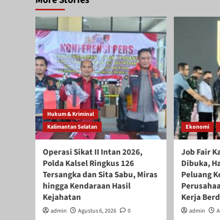
Hukum & Kriminal
Kalimantan Selatan
Ekonomi
Operasi Sikat II Intan 2026,
Job Fair K
Polda Kalsel Ringkus 126
Dibuka, H
Tersangka dan Sita Sabu, Miras
Peluang Ke
hingga Kendaraan Hasil
Perusahaa
Kejahatan
Kerja Ber
admin
Agustus 6, 2026
0
admin
A