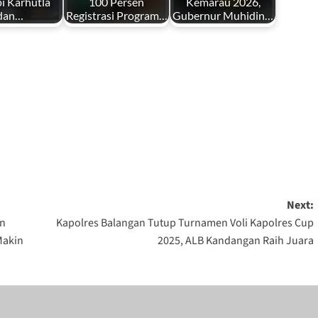
i Karhutla
100 Persen
Kemarau 2026,
dan…
Registrasi Program…
Gubernur Muhidin…
Next:
an
Kapolres Balangan Tutup Turnamen Voli Kapolres Cup
Makin
2025, ALB Kandangan Raih Juara