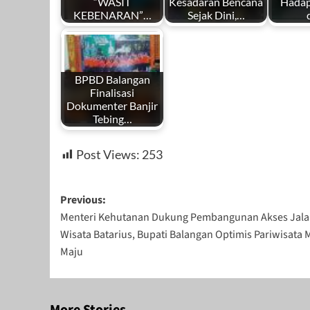
“WASIT
Kesadaran Bencana
Hadap
KEBENARAN”…
Sejak Dini,…
BPBD Balangan
Finalisasi
Dokumenter Banjir
Tebing…
Post Views:
253
Post
Previous:
Menteri Kehutanan Dukung Pembangunan Akses Jal
navigation
Wisata Batarius, Bupati Balangan Optimis Pariwisata 
Maju
More Stories