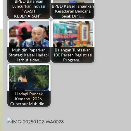
BPBD Balangan
Luncurkan Inovasi
BPBD Kalsel Tanamkan
“WASIT
Kesadaran Bencana
KEBENARAN”…
Sejak Dini,…
Muhidin Paparkan
Balangan Tuntaskan
Strategi Kalsel Hadapi
100 Persen Registrasi
Karhutla dan…
Program…
Hadapi Puncak
Kemarau 2026,
Gubernur Muhidin…