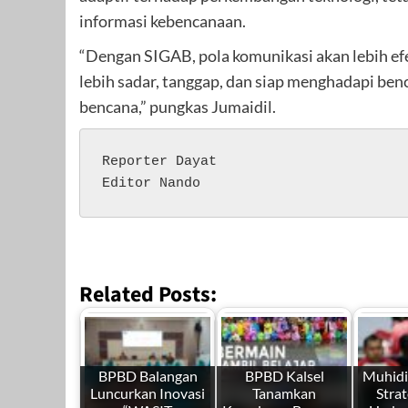
informasi kebencanaan.
“Dengan SIGAB, pola komunikasi akan lebih efe
lebih sadar, tanggap, dan siap menghadapi ben
bencana,” pungkas Jumaidil.
Reporter Dayat

Editor Nando
Related Posts:
BPBD Balangan
BPBD Kalsel
Muhidi
Luncurkan Inovasi
Tanamkan
Strat