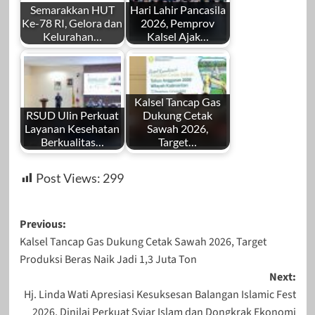
Semarakkan HUT
Hari Lahir Pancasila
Ke-78 RI, Gelora dan
2026, Pemprov
Kelurahan…
Kalsel Ajak…
Kalsel Tancap Gas
RSUD Ulin Perkuat
Dukung Cetak
Layanan Kesehatan
Sawah 2026,
Berkualitas…
Target…
Post Views:
299
Post
Previous:
Kalsel Tancap Gas Dukung Cetak Sawah 2026, Target
navigation
Produksi Beras Naik Jadi 1,3 Juta Ton
Next:
Hj. Linda Wati Apresiasi Kesuksesan Balangan Islamic Fest
2026, Dinilai Perkuat Syiar Islam dan Dongkrak Ekonomi