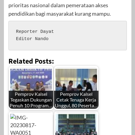
prioritas nasional dalam pemerataan akses
pendidikan bagi masyarakat kurang mampu.
Reporter Dayat 

Editor Nando
Related Posts:
Pemprov Kalsel
Pemprov Kalsel
Tegaskan Dukungan
Cetak Tenaga Kerja
Penuh 10 Program…
Unggul, 80 Peserta…