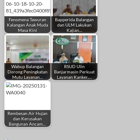
Fenomena Tawuran
Bapperida Balangan
Kalangan Anak Muda
dan ULM Lakukan
Masa Kini
Kajian…
Wabup Balangan
RSUD Ulin
Dorong Peningkatan
Banjarmasin Perkuat
Mutu Layanan…
Layanan Kanker,…
Rembesan Air Hujan
dan Kerusakan
Bangunan Ancam…