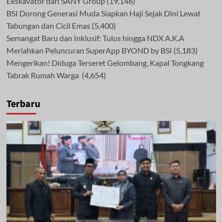
Ekskavator dari SANY Group
(19,146)
BSI Dorong Generasi Muda Siapkan Haji Sejak Dini Lewat
Tabungan dan Cicil Emas
(5,400)
Semangat Baru dan Inklusif: Tulus hingga NDX A.K.A
Meriahkan Peluncuran SuperApp BYOND by BSI
(5,183)
Mengerikan! Diduga Terseret Gelombang, Kapal Tongkang
Tabrak Rumah Warga
(4,654)
Terbaru