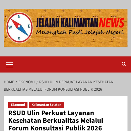
Skip
to
content
Primary
Menu
HOME
EKONOMI
RSUD ULIN PERKUAT LAYANAN KESEHATAN
BERKUALITAS MELALUI FORUM KONSULTASI PUBLIK 2026
Ekonomi
Kalimantan Selatan
RSUD Ulin Perkuat Layanan
Kesehatan Berkualitas Melalui
Forum Konsultasi Publik 2026