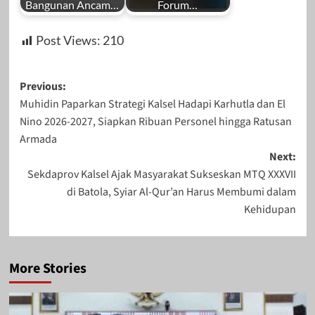
Bangunan Ancam…
Forum…
Post Views:
210
Post
Previous:
Muhidin Paparkan Strategi Kalsel Hadapi Karhutla dan El
navigation
Nino 2026-2027, Siapkan Ribuan Personel hingga Ratusan
Armada
Next:
Sekdaprov Kalsel Ajak Masyarakat Sukseskan MTQ XXXVII
di Batola, Syiar Al-Qur’an Harus Membumi dalam
Kehidupan
More Stories