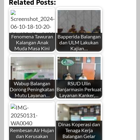
Related Posts:
Fenomena Tawuran
Bapperida Balangan
Kalangan Anak
dan ULM Lakukan
Muda Masa Kini
Kajian…
Wabup Balangan
RSUD Ulin
Dorong Peningkatan
Banjarmasin Perkuat
Mutu Layanan…
Layanan Kanker,…
Dinas Koperasi dan
Rembesan Air Hujan
Tenaga Kerja
dan Kerusakan
Balangan Gelar