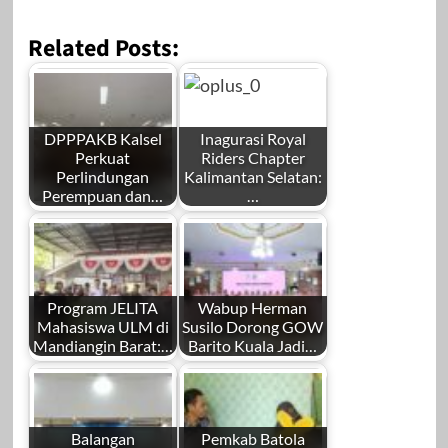
Related Posts:
DPPPAKB Kalsel
Inagurasi Royal
Perkuat
Riders Chapter
Perlindungan
Kalimantan Selatan:
Perempuan dan…
…
Program JELITA
Wabup Herman
Mahasiswa ULM di
Susilo Dorong GOW
Mandiangin Barat:…
Barito Kuala Jadi…
Balangan
Pemkab Batola