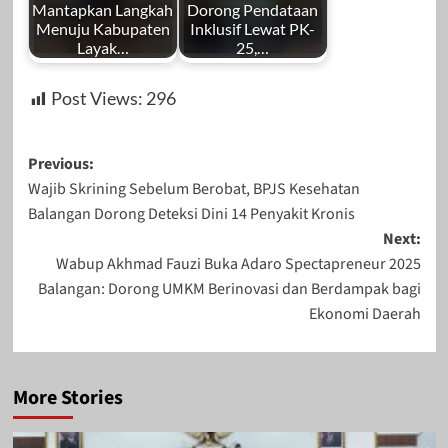
Mantapkan Langkah
Dorong Pendataan
Menuju Kabupaten
Inklusif Lewat PK-
Layak…
25,…
Post Views:
296
Post
Previous:
Wajib Skrining Sebelum Berobat, BPJS Kesehatan
navigation
Balangan Dorong Deteksi Dini 14 Penyakit Kronis
Next:
Wabup Akhmad Fauzi Buka Adaro Spectapreneur 2025
Balangan: Dorong UMKM Berinovasi dan Berdampak bagi
Ekonomi Daerah
More Stories