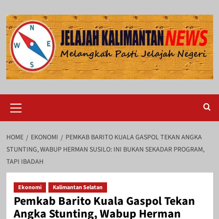
Skip
to
content
Primary
Menu
HOME
EKONOMI
PEMKAB BARITO KUALA GASPOL TEKAN ANGKA
STUNTING, WABUP HERMAN SUSILO: INI BUKAN SEKADAR PROGRAM,
TAPI IBADAH
Ekonomi
Kalimantan Selatan
Pemkab Barito Kuala Gaspol Tekan
Angka Stunting, Wabup Herman