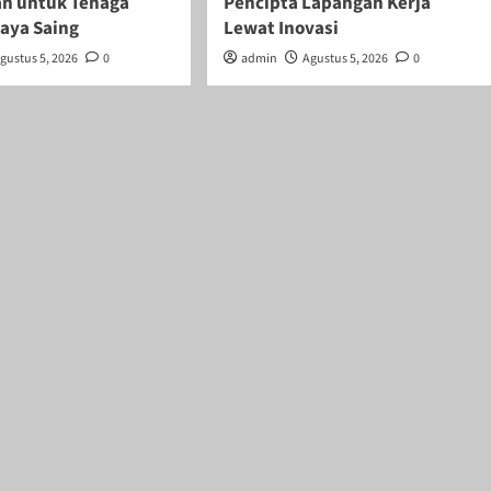
n untuk Tenaga
Pencipta Lapangan Kerja
daya Saing
Lewat Inovasi
gustus 5, 2026
0
admin
Agustus 5, 2026
0