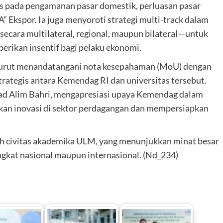
s pada pengamanan pasar domestik, perluasan pasar
Ekspor. Ia juga menyoroti strategi multi-track dalam
ecara multilateral, regional, maupun bilateral—untuk
erikan insentif bagi pelaku ekonomi.
turut menandatangani nota kesepahaman (MoU) dengan
ategis antara Kemendag RI dan universitas tersebut.
d Alim Bahri, mengapresiasi upaya Kemendag dalam
an inovasi di sektor perdagangan dan mempersiapkan
eh civitas akademika ULM, yang menunjukkan minat besar
ingkat nasional maupun internasional. (Nd_234)