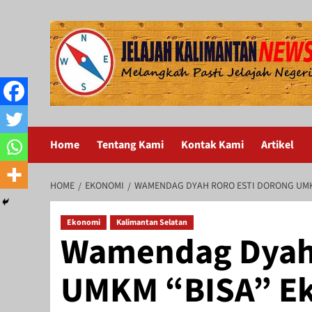
Skip
to
content
Home
Tentang Kami
Kontak Kami
Artikel
HOME
EKONOMI
WAMENDAG DYAH RORO ESTI DORONG UMK
Ekonomi
Kalimantan Selatan
Wamendag Dyah 
UMKM “BISA” Ek