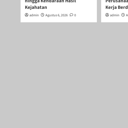
hingga Kendaraan Hasil
Perusahaa
Kejahatan
Kerja Ber
admin
Agustus 6, 2026
0
admin
A