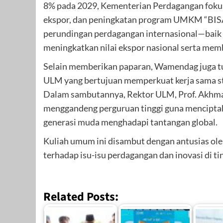
8% pada 2029, Kementerian Perdagangan foku
ekspor, dan peningkatan program UMKM “BISA” 
perundingan perdagangan internasional—baik s
meningkatkan nilai ekspor nasional serta memb
Selain memberikan paparan, Wamendag juga 
ULM yang bertujuan memperkuat kerja sama str
Dalam sambutannya, Rektor ULM, Prof. Akhma
menggandeng perguruan tinggi guna menciptak
generasi muda menghadapi tantangan global.
Kuliah umum ini disambut dengan antusias ol
terhadap isu-isu perdagangan dan inovasi di t
Related Posts: