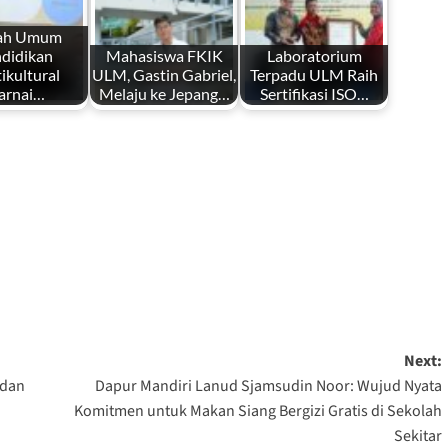
iah Umum
didikan
Mahasiswa FKIK
Laboratorium
ikultural
ULM, Gastin Gabriel,
Terpadu ULM Raih
arnai…
Melaju ke Jepang…
Sertifikasi ISO…
Next:
 dan
Dapur Mandiri Lanud Sjamsudin Noor: Wujud Nyata
Komitmen untuk Makan Siang Bergizi Gratis di Sekolah
Sekitar