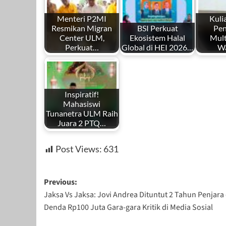
Menteri P2MI
Kul
Resmikan Migran
BSI Perkuat
Pen
Center ULM,
Ekosistem Halal
Mult
Perkuat…
Global di HEI 2026…
W
Inspiratif!
Mahasiswi
Tunanetra ULM Raih
Juara 2 PTQ…
Post Views:
631
Post
Previous:
Jaksa Vs Jaksa: Jovi Andrea Dituntut 2 Tahun Penjara
navigation
Denda Rp100 Juta Gara-gara Kritik di Media Sosial