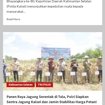
Bhayangkara ke-80, Kepolisian Daerah Kalimantan Selatan
(Polda Kalsel) menunjukkan kepedulian nyata kepada
masyarakat...
Read
Read More
more
about
Polda
Kalsel
Salurkan
2.244
Paket
Sembako
Sambut
Hari
Bhayangkara
ke-
80,
Kapolda:
Kalimantan Selatan
TNI/POLRI
Polri
Harus
Hadir
Panen Raya Jagung Serentak di Tala, Polri Siapkan
untuk
Sentra Jagung Kalsel dan Jamin Stabilitas Harga Petani
Masyarakat