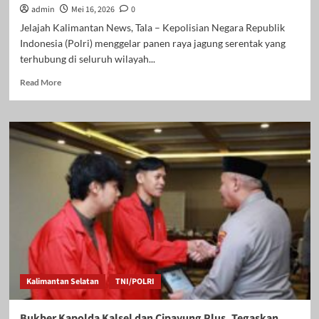
admin
Mei 16, 2026
0
Jelajah Kalimantan News, Tala – Kepolisian Negara Republik
Indonesia (Polri) menggelar panen raya jagung serentak yang
terhubung di seluruh wilayah...
Read
Read More
more
about
Panen
Raya
Jagung
Serentak
di
Tala,
Polri
Siapkan
Sentra
Jagung
Kalsel
dan
Kalimantan Selatan
TNI/POLRI
Jamin
Stabilitas
Harga
Bukber Kapolda Kalsel dan Cipayung Plus, Tegaskan