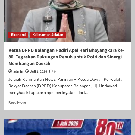
Ekonomi
Kalimantan Selatan
Ketua DPRD Balangan Hadiri Apel Hari Bhayangkara ke-
80, Tegaskan Dukungan Penuh untuk Polri dan Sinergi
Membangun Daerah
admin
Juli 1, 2026
0
Jelajah Kalimantan News, Paringin – Ketua Dewan Perwakilan
Rakyat Daerah (DPRD) Kabupaten Balangan, Hj. Lindawati,
menghadiri upacara apel peringatan Hari...
Read
Read More
more
about
Ketua
DPRD
Balangan