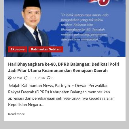
Hadiri
Apel
Hari
Bhayangkara
ke-
80,
Tegaskan
Dukungan
Penuh
Ekonomi
Kalimantan Selatan
untuk
Polri
dan
Hari Bhayangkara ke-80, DPRD Balangan: Dedikasi Polri
Sinergi
Jadi Pilar Utama Keamanan dan Kemajuan Daerah
Membangun
Daerah
admin
Juli 1, 2026
0
Jelajah Kalimantan News, Paringin – Dewan Perwakilan
Rakyat Daerah (DPRD) Kabupaten Balangan memberikan
apresiasi dan penghargaan setinggi-tingginya kepada jajaran
Kepolisian Negara...
Read
Read More
more
about