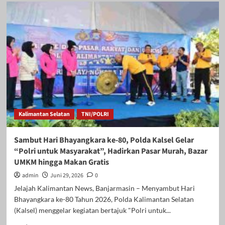
Hari
Bhayangkara
ke-
80,
DPRD
Balangan:
Dedikasi
Polri
Jadi
Pilar
Utama
Keamanan
Kalimantan Selatan
TNI/POLRI
dan
Kemajuan
Daerah
Sambut Hari Bhayangkara ke-80, Polda Kalsel Gelar
“Polri untuk Masyarakat”, Hadirkan Pasar Murah, Bazar
UMKM hingga Makan Gratis
admin
Juni 29, 2026
0
Jelajah Kalimantan News, Banjarmasin – Menyambut Hari
Bhayangkara ke-80 Tahun 2026, Polda Kalimantan Selatan
(Kalsel) menggelar kegiatan bertajuk "Polri untuk...