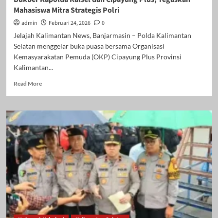
Petani
Mahasiswa Mitra Strategis Polri
admin
Februari 24, 2026
0
Jelajah Kalimantan News, Banjarmasin – Polda Kalimantan
Selatan menggelar buka puasa bersama Organisasi
Kemasyarakatan Pemuda (OKP) Cipayung Plus Provinsi
Kalimantan...
Read
Read More
more
about
Bukber
Kapolda
Kalsel
dan
Cipayung
Plus,
Tegaskan
Mahasiswa
Mitra
Strategis
Polri