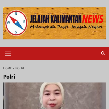
Skip
to
content
Primary
Menu
HOME
POLRI
Polri