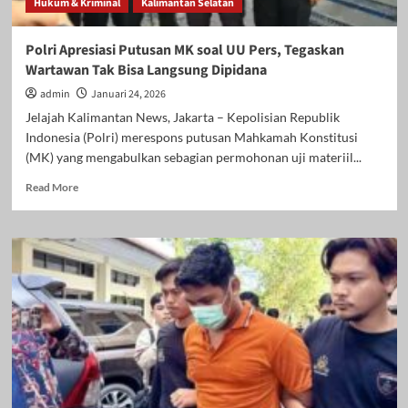
Hukum & Kriminal
Kalimantan Selatan
Polri Apresiasi Putusan MK soal UU Pers, Tegaskan
Wartawan Tak Bisa Langsung Dipidana
admin
Januari 24, 2026
Jelajah Kalimantan News, Jakarta – Kepolisian Republik
Indonesia (Polri) merespons putusan Mahkamah Konstitusi
(MK) yang mengabulkan sebagian permohonan uji materiil...
Read
Read More
more
about
Polri
Apresiasi
Putusan
MK
soal
UU
Pers,
Tegaskan
Wartawan
Tak