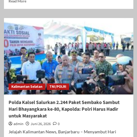
Read
Read More
more
about
Sambut
Hari
Bhayangkara
ke-
80,
Polda
Kalsel
Gelar
“Polri
untuk
Masyarakat”,
Hadirkan
Kalimantan Selatan
TNI/POLRI
Pasar
Murah,
Bazar
Polda Kalsel Salurkan 2.244 Paket Sembako Sambut
UMKM
Hari Bhayangkara ke-80, Kapolda: Polri Harus Hadir
hingga
untuk Masyarakat
Makan
Gratis
admin
Juni 26, 2026
0
Jelajah Kalimantan News, Banjarbaru – Menyambut Hari