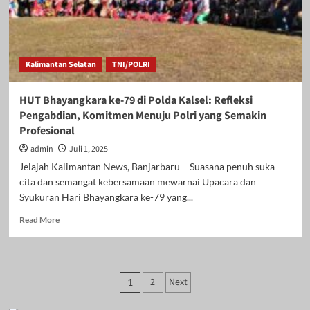
Ditangkap
Kurang
dari
24
Jam
Kalimantan Selatan
TNI/POLRI
HUT Bhayangkara ke-79 di Polda Kalsel: Refleksi
Pengabdian, Komitmen Menuju Polri yang Semakin
Profesional
admin
Juli 1, 2025
Jelajah Kalimantan News, Banjarbaru – Suasana penuh suka
cita dan semangat kebersamaan mewarnai Upacara dan
Syukuran Hari Bhayangkara ke-79 yang...
Read
Read More
more
about
HUT
Bhayangkara
Paginasi
2
Next
1
ke-
pos
79
di