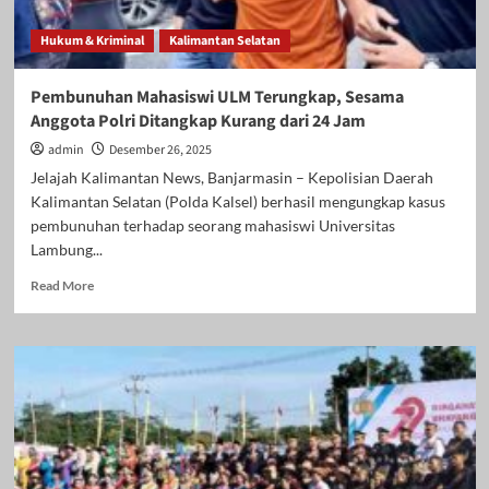
Bisa
Langsung
Hukum & Kriminal
Kalimantan Selatan
Dipidana
Pembunuhan Mahasiswi ULM Terungkap, Sesama
Anggota Polri Ditangkap Kurang dari 24 Jam
admin
Desember 26, 2025
Jelajah Kalimantan News, Banjarmasin – Kepolisian Daerah
Kalimantan Selatan (Polda Kalsel) berhasil mengungkap kasus
pembunuhan terhadap seorang mahasiswi Universitas
Lambung...
Read
Read More
more
about
Pembunuhan
Mahasiswi
ULM
Terungkap,
Sesama
Anggota
Polri