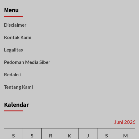
Kembali
Raih
Menu
WTP
ke-
Disclaimer
13
Berturut-
Kontak Kami
turut,
Muhidin:
Bukti
Legalitas
Tata
Kelola
Pedoman Media Siber
Keuangan
Semakin
Redaksi
Berkualitas
Tentang Kami
Kalendar
Juni 2026
S
S
R
K
J
S
M