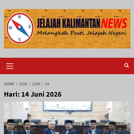
Skip
to
content
Primary
Menu
HOME
2026
JUNI
14
Hari:
14 Juni 2026