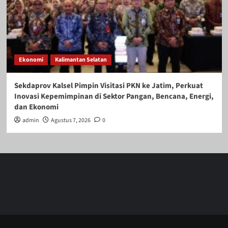
Ekonomi
Kalimantan Selatan
Sekdaprov Kalsel Pimpin Visitasi PKN ke Jatim, Perkuat
Inovasi Kepemimpinan di Sektor Pangan, Bencana, Energi,
dan Ekonomi
admin
Agustus 7, 2026
0