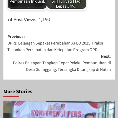
Pembinaan Inklusif,
Sri Huriyati Hadi
…
Lepas 549…
Post Views:
1,190
Post
Previous:
DPRD Balangan Sepakat Perubahan APBD 2025, Fraksi
navigation
Tekankan Percepatan dan Ketepatan Program OPD
Next:
Polres Balangan Tangkap Cepat Pelaku Pembunuhan di
Desa Gulinggang, Tersangka Ditangkap di Hutan
More Stories