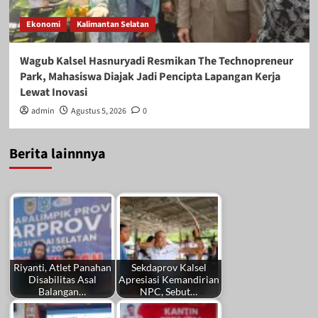
Ekonomi
Kalimantan Selatan
Wagub Kalsel Hasnuryadi Resmikan The Technopreneur
Park, Mahasiswa Diajak Jadi Pencipta Lapangan Kerja
Lewat Inovasi
admin
Agustus 5, 2026
0
Berita lainnnya
Riyanti, Atlet Panahan
Sekdaprov Kalsel
Disabilitas Asal
Apresiasi Kemandirian
Balangan…
NPC, Sebut…