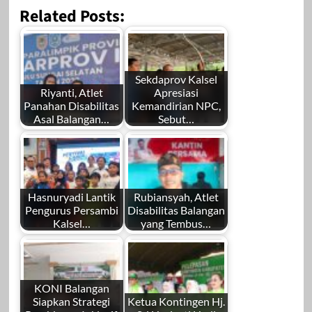
Related Posts:
Sekdaprov Kalsel
Riyanti, Atlet
Apresiasi
Panahan Disabilitas
Kemandirian NPC,
Asal Balangan…
Sebut…
Hasnuryadi Lantik
Rubiansyah, Atlet
Pengurus Persambi
Disabilitas Balangan
Kalsel…
yang Tembus…
KONI Balangan
Siapkan Strategi
Ketua Kontingen Hj.