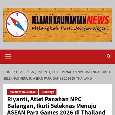
Skip
to
content
Primary
Menu
HOME
OLAH RAGA
RIYANTI, ATLET PANAHAN NPC BALANGAN, IKUTI
SELEKNAS MENUJU ASEAN PARA GAMES 2026 DI THAILAND
Kalimantan Selatan
Olah raga
Riyanti, Atlet Panahan NPC
Balangan, Ikuti Seleknas Menuju
ASEAN Para Games 2026 di Thailand