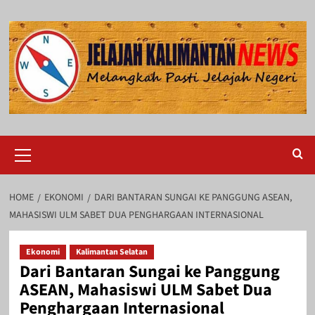
Skip
to
content
Primary
Menu
HOME
EKONOMI
DARI BANTARAN SUNGAI KE PANGGUNG ASEAN,
MAHASISWI ULM SABET DUA PENGHARGAAN INTERNASIONAL
Ekonomi
Kalimantan Selatan
Dari Bantaran Sungai ke Panggung
ASEAN, Mahasiswi ULM Sabet Dua
Penghargaan Internasional