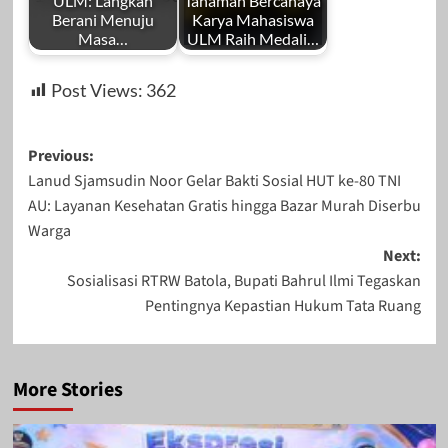
ULM: Langkah
Tanaman Bercahaya
Berani Menuju
Karya Mahasiswa
Masa…
ULM Raih Medali…
Post Views:
362
Post
Previous:
Lanud Sjamsudin Noor Gelar Bakti Sosial HUT ke-80 TNI
navigation
AU: Layanan Kesehatan Gratis hingga Bazar Murah Diserbu
Warga
Next:
Sosialisasi RTRW Batola, Bupati Bahrul Ilmi Tegaskan
Pentingnya Kepastian Hukum Tata Ruang
More Stories