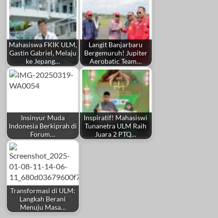
Mahasiswa FKIK ULM,
Langit Banjarbaru
Gastin Gabriel, Melaju
Bergemuruh! Jupiter
ke Jepang…
Aerobatic Team…
Insinyur Muda
Inspiratif! Mahasiswi
Indonesia Berkiprah di
Tunanetra ULM Raih
Forum…
Juara 2 PTQ…
Transformasi di ULM:
Langkah Berani
Menuju Masa…