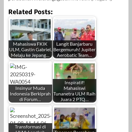
Related Posts:
Mahasiswa FKIK
Langit Banjarbaru
ULM, Gastin Gabriel,
Bergemuruh! Jupiter
Melaju ke Jepang…
Aerobatic Team…
Inspiratif!
Insinyur Muda
Mahasiswi
Indonesia Berkiprah
Tunanetra ULM Raih
di Forum…
Juara 2 PTQ…
Transformasi di