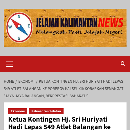
Skip
to
content
Primary
Menu
HOME
EKONOMI
KETUA KONTINGEN HJ. SRI HURIYATI HADI LEPAS
549 ATLET BALANGAN KE PORPROV KALSEL XII: KOBARKAN SEMANGAT
“JAYA-JAYA BALANGAN, BERPRESTASI BAHARAT!”
Ekonomi
Kalimantan Selatan
Ketua Kontingen Hj. Sri Huriyati
Hadi Lepas 549 Atlet Balangan ke