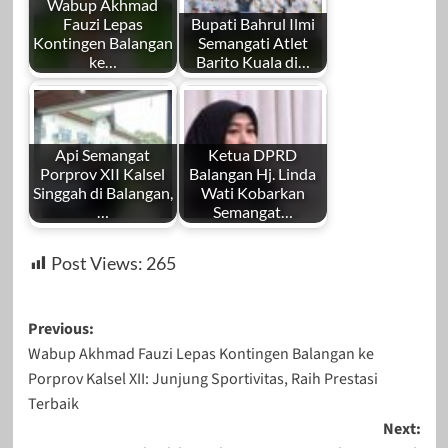
Wabup Akhmad
Fauzi Lepas
Bupati Bahrul Ilmi
Kontingen Balangan
Semangati Atlet
ke…
Barito Kuala di…
Api Semangat
Ketua DPRD
Porprov XII Kalsel
Balangan Hj. Linda
Singgah di Balangan,
Wati Kobarkan
…
Semangat…
Post Views:
265
Post
Previous:
Wabup Akhmad Fauzi Lepas Kontingen Balangan ke
navigation
Porprov Kalsel XII: Junjung Sportivitas, Raih Prestasi
Terbaik
Next: