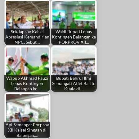
Sekdaprov Kalsel
Wakil Bupati Lepas
Apresiasi Kemandirian
Kontingen Balangan ke
NPC, Sebut…
PORPROV XII…
Wabup Akhmad Fauzi
Bupati Bahrul Ilmi
Lepas Kontingen
Semangati Atlet Barito
Balangan ke…
Kuala di…
Api Semangat Porprov
XII Kalsel Singgah di
Balangan,…