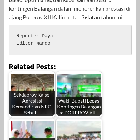
kontingen Balangan dalam menorehkan prestasi di
ajang Porprov XII Kalimantan Selatan tahun ini.
Reporter Dayat

Editor Nando
Related Posts:
Sekdaprov Kalsel
Apresiasi
Wakil Bupati Lepas
Kemandirian NPC,
Kontingen Balangan
Sebut…
ke PORPROV XII…