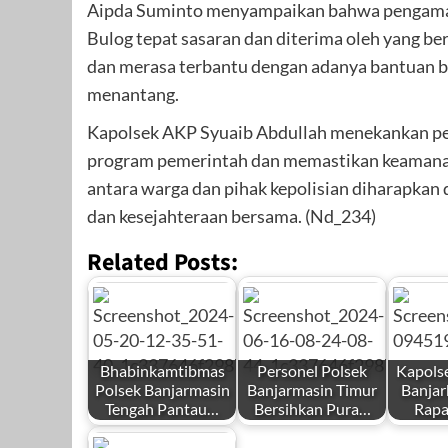
Aipda Suminto menyampaikan bahwa pengaman
Bulog tepat sasaran dan diterima oleh yang 
dan merasa terbantu dengan adanya bantuan be
menantang.
Kapolsek AKP Syuaib Abdullah menekankan pe
program pemerintah dan memastikan keamanan 
antara warga dan pihak kepolisian diharapkan d
dan kesejahteraan bersama. (Nd_234)
Related Posts:
Bhabinkamtibmas
Personel Polsek
Kapols
Polsek Banjarmasin
Banjarmasin Timur
Banjar
Tengah Pantau…
Bersihkan Pura…
Rapa