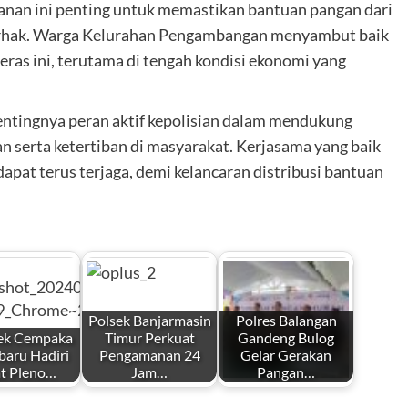
an ini penting untuk memastikan bantuan pangan dari
berhak. Warga Kelurahan Pengambangan menyambut baik
ras ini, terutama di tengah kondisi ekonomi yang
ntingnya peran aktif kepolisian dalam mendukung
serta ketertiban di masyarakat. Kerjasama yang baik
apat terus terjaga, demi kelancaran distribusi bantuan
Polsek Banjarmasin
Polres Balangan
ek Cempaka
Timur Perkuat
Gandeng Bulog
baru Hadiri
Pengamanan 24
Gelar Gerakan
t Pleno…
Jam…
Pangan…