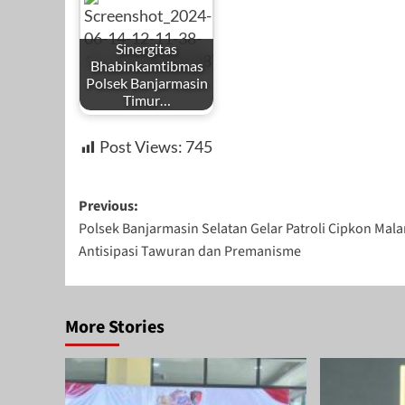
Sinergitas
Bhabinkamtibmas
Polsek Banjarmasin
Timur…
Post Views:
745
Post
Previous:
Polsek Banjarmasin Selatan Gelar Patroli Cipkon Mal
navigation
Antisipasi Tawuran dan Premanisme
More Stories