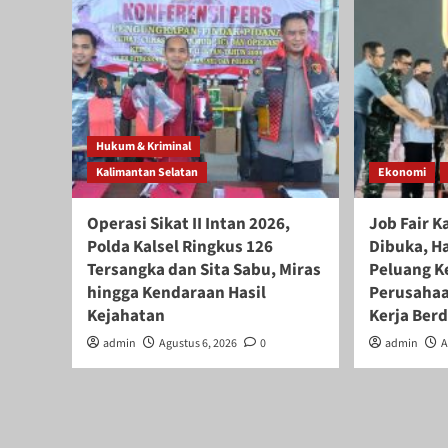
Hukum & Kriminal
Kalimantan Selatan
Ekonomi
Operasi Sikat II Intan 2026,
Job Fair K
Polda Kalsel Ringkus 126
Dibuka, H
Tersangka dan Sita Sabu, Miras
Peluang Ke
hingga Kendaraan Hasil
Perusahaa
Kejahatan
Kerja Ber
admin
Agustus 6, 2026
0
admin
A