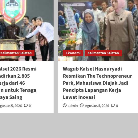
Kalimantan Selatan
Ekonomi
Kalimantan Selatan
alsel 2026 Resmi
Wagub Kalsel Hasnuryadi
adirkan 2.805
Resmikan The Technopreneur
rja dari 46
Park, Mahasiswa Diajak Jadi
n untuk Tenaga
Pencipta Lapangan Kerja
daya Saing
Lewat Inovasi
gustus 5, 2026
0
admin
Agustus 5, 2026
0