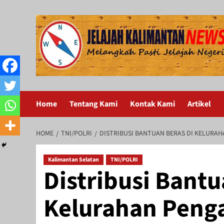
Skip
to
content
Home
Tentang Kami
Kontak Kami
Artikel
HOME
TNI/POLRI
DISTRIBUSI BANTUAN BERAS DI KELURA
Kalimantan Selatan
TNI/POLRI
Distribusi Bantu
Kelurahan Peng