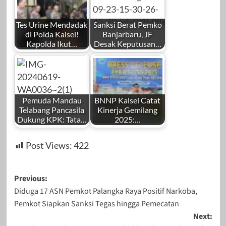
Tes Urine Mendadak
Sanksi Berat Pemko
di Polda Kalsel!
Banjarbaru, JF
Kapolda Ikut…
Desak Keputusan…
Pemuda Mandau
BNNP Kalsel Catat
Telabang Pancasila
Kinerja Gemilang
Dukung KPK: Tata…
2025:…
Post Views:
422
Post
Previous:
Diduga 17 ASN Pemkot Palangka Raya Positif Narkoba,
navigation
Pemkot Siapkan Sanksi Tegas hingga Pemecatan
Next: