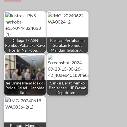
Diduga 17 ASN
Barisan Pertahanan
Pemkot Palangka Raya
Gerakan Pemuda
Positif Narkoba,…
Mandau Telabang…
Tes Urine Mendadak di
Sanksi Berat Pemko
Polda Kalsel! Kapolda
Banjarbaru, JF Desak
Ikut…
Keputusan…
Pemuda Mandau