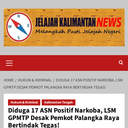
Skip
to
content
Primary
Menu
HOME
HUKUM & KRIMINAL
DIDUGA 17 ASN POSITIF NARKOBA, LSM
GPMTP DESAK PEMKOT PALANGKA RAYA BERTINDAK TEGAS!
Hukum & Kriminal
Kalimantan Tengah
Diduga 17 ASN Positif Narkoba, LSM
GPMTP Desak Pemkot Palangka Raya
Bertindak Tegas!