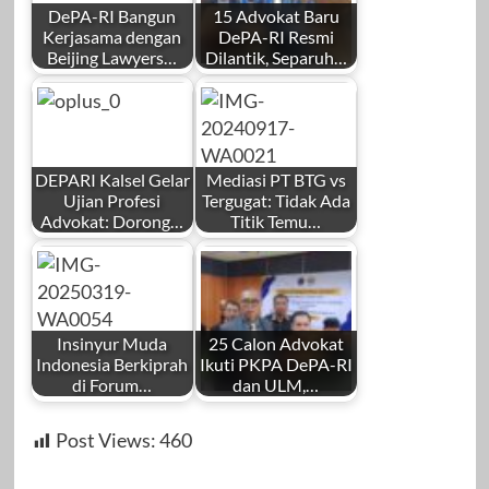
DePA-RI Bangun
15 Advokat Baru
Kerjasama dengan
DePA-RI Resmi
Beijing Lawyers…
Dilantik, Separuh…
DEPARI Kalsel Gelar
Mediasi PT BTG vs
Ujian Profesi
Tergugat: Tidak Ada
Advokat: Dorong…
Titik Temu…
Insinyur Muda
25 Calon Advokat
Indonesia Berkiprah
Ikuti PKPA DePA-RI
di Forum…
dan ULM,…
Post Views:
460