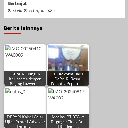
Berlanjut
admin
Juli 29, 2026
0
Berita lainnnya
DePA-RI Bangun
15 Advokat Baru
Kerjasama dengan
DePA-RI Resmi
Beijing Lawyers…
Dilantik, Separuh…
DEPARI Kalsel Gelar
Mediasi PT BTG vs
Ujian Profesi Advokat:
Tergugat: Tidak Ada
Dorong…
Titik Temu…