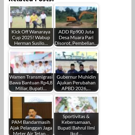
Kick Off Wanaraya
ADD Rp900 Juta
Cup 2025! Wabup
Desa Muara Pari
Herman Susilo…
Disorot, Pembelian…
Wamen Transmigrasi
Gubernur Muhidin
Bawa Bantuan Rp4,8
Ajukan Perubahan
Miliar, Bupati…
APBD 2026,…
Sportivitas &
PAM Bandarmasih
Kebersamaan,
Ajak Pelanggan Jaga
Bupati Bahrul Ilmi
Meter Air Tetap…
Ikut…