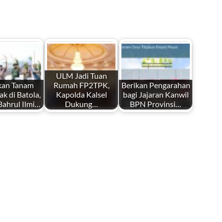
ULM Jadi Tuan
kan Tanam
Rumah FP2TPK,
Berikan Pengarahan
k di Batola,
Kapolda Kalsel
bagi Jajaran Kanwil
Bahrul Ilmi…
Dukung…
BPN Provinsi…