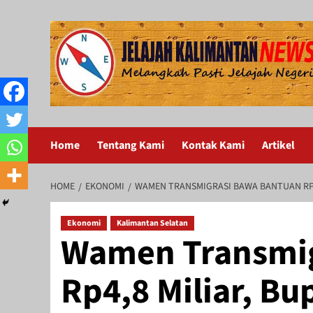
Skip
to
content
Home
Tentang Kami
Kontak Kami
Artikel
HOME
EKONOMI
WAMEN TRANSMIGRASI BAWA BANTUAN RP4
Ekonomi
Kalimantan Selatan
Wamen Transmig
Rp4,8 Miliar, Bu