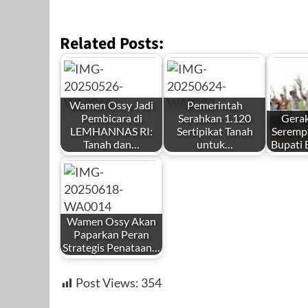
Related Posts:
Wamen Ossy Jadi
Pemerintah
Pembicara di
Serahkan 1.120
Gera
LEMHANNAS RI:
Sertipikat Tanah
Serempa
Tanah dan…
untuk…
Bupati 
Wamen Ossy Akan
Paparkan Peran
Strategis Penataan…
Post Views:
354