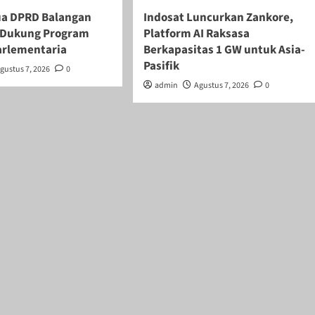
ua DPRD Balangan
Indosat Luncurkan Zankore,
if Dukung Program
Platform AI Raksasa
arlementaria
Berkapasitas 1 GW untuk Asia-
Pasifik
gustus 7, 2026
0
admin
Agustus 7, 2026
0