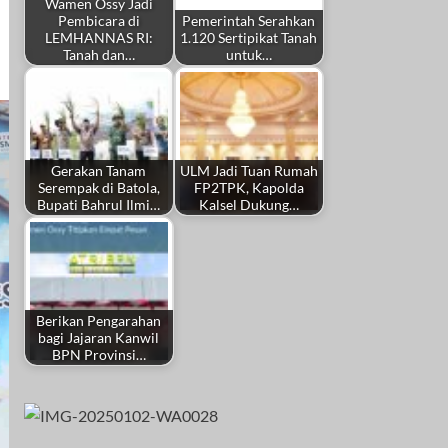
Wamen Ossy Jadi
Pembicara di
Pemerintah Serahkan
LEMHANNAS RI:
1.120 Sertipikat Tanah
Tanah dan…
untuk…
Gerakan Tanam
ULM Jadi Tuan Rumah
Serempak di Batola,
FP2TPK, Kapolda
Bupati Bahrul Ilmi…
Kalsel Dukung…
Berikan Pengarahan
bagi Jajaran Kanwil
BPN Provinsi…