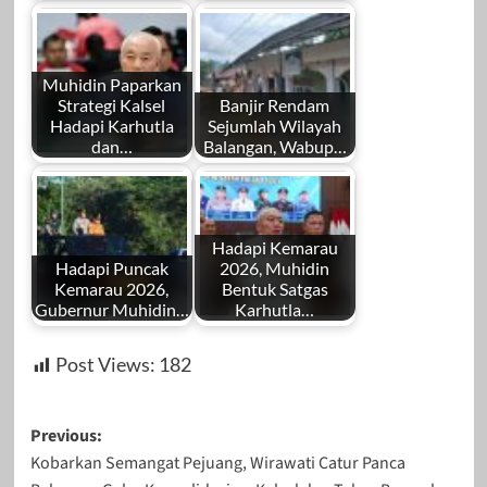
Muhidin Paparkan
Strategi Kalsel
Banjir Rendam
Hadapi Karhutla
Sejumlah Wilayah
dan…
Balangan, Wabup…
Hadapi Kemarau
Hadapi Puncak
2026, Muhidin
Kemarau 2026,
Bentuk Satgas
Gubernur Muhidin…
Karhutla…
Post Views:
182
Post
Previous:
Kobarkan Semangat Pejuang, Wirawati Catur Panca
navigation