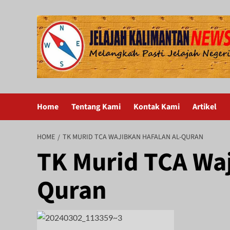
Skip
to
content
Home
Tentang Kami
Kontak Kami
Artikel
HOME
TK MURID TCA WAJIBKAN HAFALAN AL-QURAN
TK Murid TCA Waj
Quran