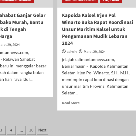
ahabat Ganjar Gelar
Kapolda Kalsel Irjen Pol
bako Murah, Bantu
Winarto Buka Rapat Koordinasi
 di Tengah
Unsur Maritim Kalsel untuk
 Harga
Pengamanan Mudik Lebaran
2024
aret 29, 2024
admin
Maret 29, 2024
mantannews.com,
 - Relawan Sahabat
jelajahkalimantannews.com,
baru ini menggelar bazar
Banjarmasin - Kapolda Kalimantan
ah dalam rangka bulan
Selatan Irjen Pol Winarto, S.H., M.H.,
 hari raya Idul...
memimpin rapat koordinasi dengan
unsur maritim Provinsi Kalimantan
d
Selatan...
e
ut
Read
Read More
awan
more
abat
about
jar
Kapolda
ar
Kalsel
asi
ar
3
4
10
Next
…
Irjen
bako