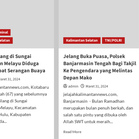
minal
elatan
Kalimantan Selatan
TNI/POLRI
ang di Sungai
Jelang Buka Puasa, Polsek
n Melayu Diduga
Banjarmasin Tengah Bagi Takjil
bat Serangan Buaya
Ke Pengendara yang Melintas
Depan Mako
aret 31, 2024
admin
Maret 31, 2024
mantannews.com, Kotabaru
iah (67) yang sebelumnya
jelajahkalimantannews.com,
ilang di Sungai
Banjarmasin - Bulan Ramadhan
Melayu, Kecamatan
merupakan bulan penuh berkah, dan
Hulu, Kabupaten
salah satu pintu yang dibuka oleh
a...
Allah SWT untuk meraih...
d
Read
Read More
e
more