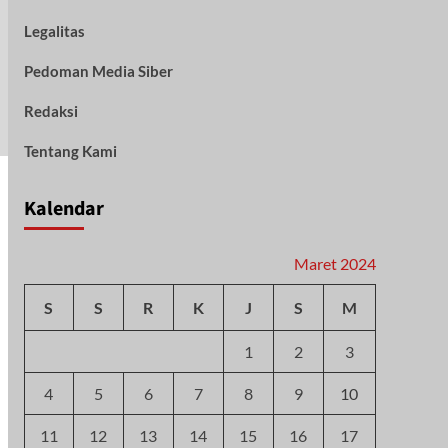
Legalitas
Pedoman Media Siber
Redaksi
Tentang Kami
Kalendar
Maret 2024
S
S
R
K
J
S
M
1
2
3
4
5
6
7
8
9
10
11
12
13
14
15
16
17