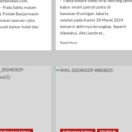
- Fakta dibalik video viral seorang j
mantannews.com,
kabur mobil patroli polisi di
 - Pada Sabtu malam
kawasan Kuningan Jakarta
), Polsek Banjarmasin
selatan pada Kamis 28 Maret 2024
kukan operasi cipta
kemarin akhirnya terungkap. Seperti
ebuah kamar hotel dan
diketahui, Aksi jambret...
Read
d
Read More
more
e
about
ut
Video
olsek
Viral
jarmasin
Jambret
gah
Bawa
pin
Kabur
rasi
Mobil
ta
Patroli
isi,
Polisi,
ankan
Ternyata
Begini
angan
Kronologinya
uga
pa
tan
nikahan
Kalimantan Selatan
Kalimantan Selatan
TNI/POLRI