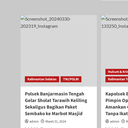
H.Yadi
abo
Ilham
Kor
Putera
Hil
Terbaik
di
Amuntai
Sun
Siap
Ban
Maju
Mel
di
Did
Pilkada
Tew
HSU
Aki
2024
Ser
Bua
Hukum & Kri
Kalimantan Selatan
TNI/POLRI
Kalimantan 
Polsek Banjarmasin Tengah
Kapolsek 
Gelar Sholat Tarawih Keliling
Pimpin Ope
Sekaligus Bagikan Paket
Amankan 4
Sembako ke Marbot Masjid
Tanpa Ika
admin
Maret 31, 2024
admin
M