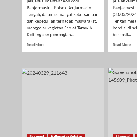
jelajahkalimantannews.com,
jelajahkali
Banjarmasin - Polsek Banjarmasin
Banjarmasin
Tengah, dalam semangat kebersamaan
(30/03/2024
dan kepedulian terhadap masyarakat,
Tengah mela
menggelar kegiatan Sholat Tarawih
kondisi di s
Keliling dan pembagian...
berhasil...
Read
Rea
Read More
Read More
more
mor
about
abo
Polsek
Kap
Banjarmasin
Ban
Tengah
Ten
Gelar
Pim
Sholat
Ope
Tarawih
Cip
Keliling
Kond
Sekaligus
Am
Bagikan
4
Paket
Pas
Sembako
Did
ke
Tan
Marbot
Ika
Ekonomi
Masjid
Kalimantan Selatan
Ekonomi
Per