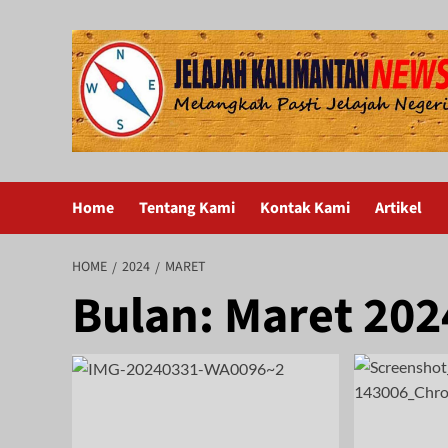
Skip
to
content
Home
Tentang Kami
Kontak Kami
Artikel
HOME
2024
MARET
Bulan:
Maret 202