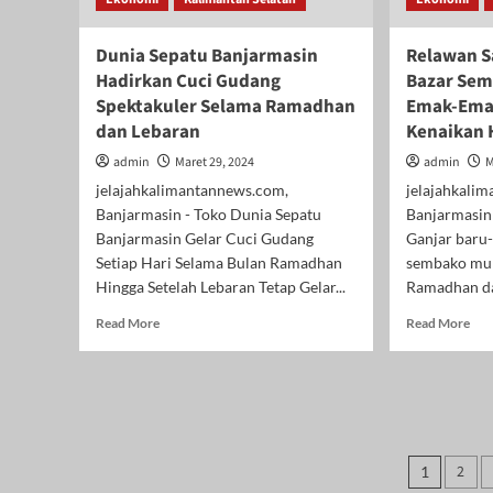
Dunia Sepatu Banjarmasin
Relawan S
Hadirkan Cuci Gudang
Bazar Sem
Spektakuler Selama Ramadhan
Emak-Emak
dan Lebaran
Kenaikan
admin
Maret 29, 2024
admin
M
jelajahkalimantannews.com,
jelajahkali
Banjarmasin - Toko Dunia Sepatu
Banjarmasin
Banjarmasin Gelar Cuci Gudang
Ganjar baru-
Setiap Hari Selama Bulan Ramadhan
sembako mur
Hingga Setelah Lebaran Tetap Gelar...
Ramadhan dan
Read
Rea
Read More
Read More
more
mor
about
abo
Dunia
Rel
Sepatu
Sah
Banjarmasin
Gan
Hadirkan
Gel
Pagin
Cuci
Baz
2
1
Gudang
Sem