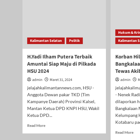
Hukum & Kri
Kalimantan Selatan
Politik
Kalimantan S
H.Yadi Ilham Putera Terbaik
Korban Hil
Amuntai Siap Maju di Pilkada
Bangkalaa
HSU 2024
Tewas Aki
admin
Maret 31, 2024
admin
M
jelajahkalimantannews.com, HSU -
jelajahkali
Anggota Dewan pakar TKD (Tim
- Nenek Rad
Kampanye Daerah) Provinsi Kalsel,
dilaporkan h
Mantan Ketua DPD KNPI HSU, Wakil
Bangkalaan 
Ketua DPD...
Kelumpang 
Kotabaru pad
Read
Read More
more
Rea
Read More
about
mor