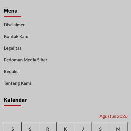
ABH
Pelaku
Menu
Narkoba,
Polisi
Disclaimer
Klaim
Sesuai
Kontak Kami
SOP
Legalitas
Pedoman Media Siber
Redaksi
Tentang Kami
Kalendar
Agustus 2026
S
S
R
K
J
S
M