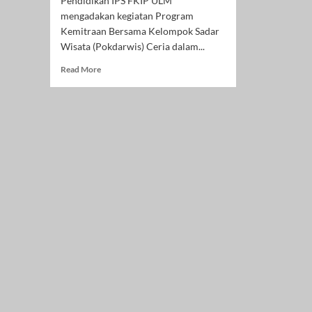
Pendidikan IPS FKIP ULM
mengadakan kegiatan Program
Kemitraan Bersama Kelompok Sadar
Wisata (Pokdarwis) Ceria dalam...
Read
Read More
more
about
Program
Studi
Pendidikan
IPS
FKIP
ULM
dan
Pokdarwis
Ceria
Gelar
Peningkatan
Pemahaman
Sapta
Pesona
Masyarakat
di