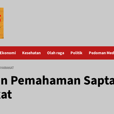
Ekonomi
Kesehatan
Olah raga
Politik
Pedoman Medi
SYARAKAT
tan Pemahaman Sapt
at