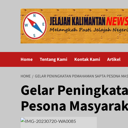
Skip
to
content
Home
Tentang Kami
Kontak Kami
Artikel
HOME
GELAR PENINGKATAN PEMAHAMAN SAPTA PESONA MA
Gelar Peningka
Pesona Masyarak