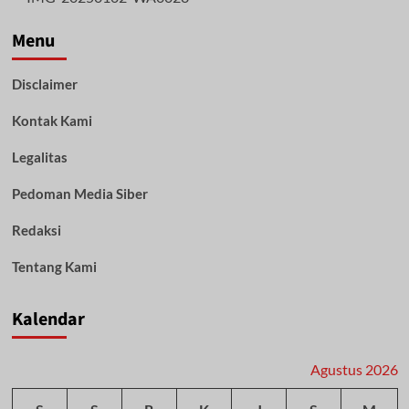
DPR
RI
Menu
dan
Tokoh
Disclaimer
Hulu
Sungai:
Kontak Kami
UMKM,
Infrastruktur
dan
Legalitas
Pendidikan
Prioritas
Pedoman Media Siber
Utama
Redaksi
Tentang Kami
Kalendar
Agustus 2026