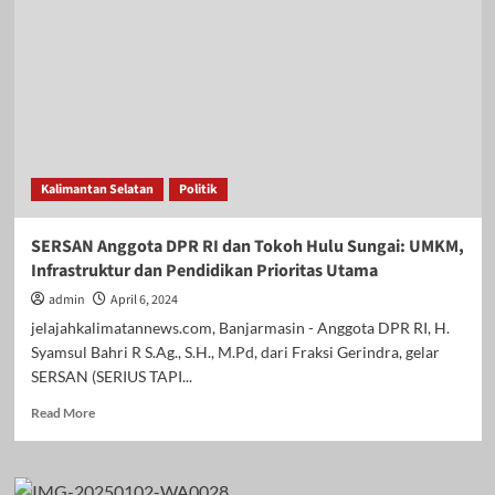
Anggota
DPR
RI
dan
Tokoh
Hulu
Sungai:
UMKM,
Infrastruktur
Kalimantan Selatan
Politik
dan
Pendidikan
Prioritas
SERSAN Anggota DPR RI dan Tokoh Hulu Sungai: UMKM,
Utama
Infrastruktur dan Pendidikan Prioritas Utama
admin
April 6, 2024
jelajahkalimatannews.com, Banjarmasin - Anggota DPR RI, H.
Syamsul Bahri R S.Ag., S.H., M.Pd, dari Fraksi Gerindra, gelar
SERSAN (SERIUS TAPI...
Read
Read More
more
about
SERSAN
Anggota