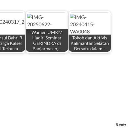
Wamen UMKM
sul Bahri R
Hadiri Seminar
Tokoh dan Aktivis
arga Kalsel
GERINDRA di
Kalimantan Selatan
i Terbuka…
Banjarmasin,…
Bersatu dalam…
Next: