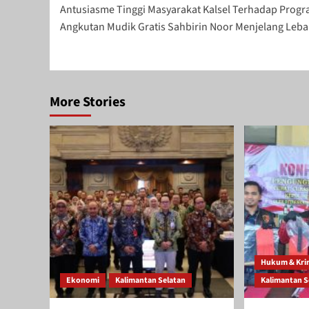
Antusiasme Tinggi Masyarakat Kalsel Terhadap Prog
navigation
Angkutan Mudik Gratis Sahbirin Noor Menjelang Leb
More Stories
Hukum & Kri
Ekonomi
Kalimantan Selatan
Kalimantan S