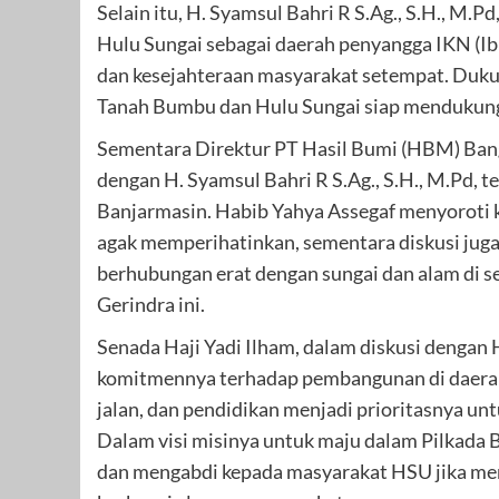
Selain itu, H. Syamsul Bahri R S.Ag., S.H., M
Hulu Sungai sebagai daerah penyangga IKN (Ib
dan kesejahteraan masyarakat setempat. Duk
Tanah Bumbu dan Hulu Sungai siap mendukung 
Sementara Direktur PT Hasil Bumi (HBM) Bang
dengan H. Syamsul Bahri R S.Ag., S.H., M.Pd, 
Banjarmasin. Habib Yahya Assegaf menyoroti ko
agak memperihatinkan, sementara diskusi jug
berhubungan erat dengan sungai dan alam di sek
Gerindra ini.
Senada Haji Yadi Ilham, dalam diskusi dengan 
komitmennya terhadap pembangunan di daerah h
jalan, dan pendidikan menjadi prioritasnya u
Dalam visi misinya untuk maju dalam Pilkada 
dan mengabdi kepada masyarakat HSU jika men