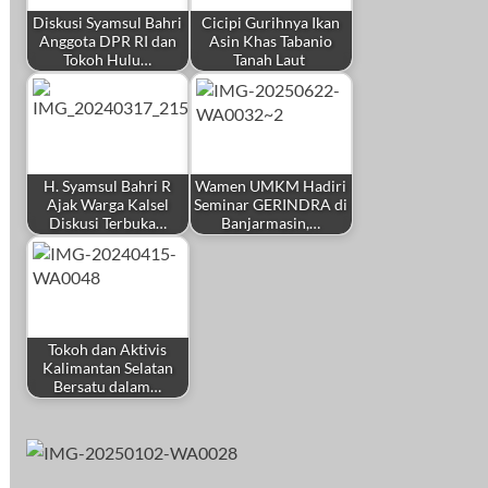
Diskusi Syamsul Bahri
Cicipi Gurihnya Ikan
Anggota DPR RI dan
Asin Khas Tabanio
Tokoh Hulu…
Tanah Laut
H. Syamsul Bahri R
Wamen UMKM Hadiri
Ajak Warga Kalsel
Seminar GERINDRA di
Diskusi Terbuka…
Banjarmasin,…
Tokoh dan Aktivis
Kalimantan Selatan
Bersatu dalam…