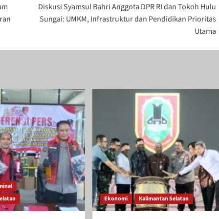
ram
Diskusi Syamsul Bahri Anggota DPR RI dan Tokoh Hulu
aran
Sungai: UMKM, Infrastruktur dan Pendidikan Prioritas
Utama
minal
elatan
Ekonomi
Kalimantan Selatan