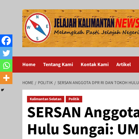
Skip
to
content
Home
Tentang Kami
Kontak Kami
Artikel
HOME
POLITIK
SERSAN ANGGOTA DPR RI DAN TOKOH HULU
Kalimantan Selatan
Politik
SERSAN Anggota
Hulu Sungai: UM