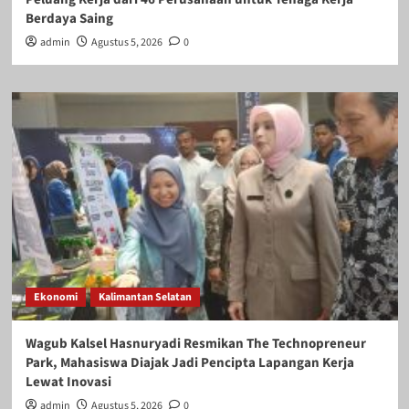
Berdaya Saing
admin
Agustus 5, 2026
0
Ekonomi
Kalimantan Selatan
Wagub Kalsel Hasnuryadi Resmikan The Technopreneur
Park, Mahasiswa Diajak Jadi Pencipta Lapangan Kerja
Lewat Inovasi
admin
Agustus 5, 2026
0