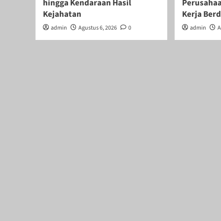
hingga Kendaraan Hasil
Perusahaa
Kejahatan
Kerja Ber
admin
Agustus 6, 2026
0
admin
A