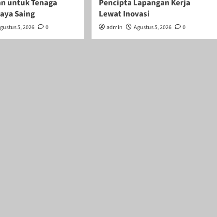
n untuk Tenaga
Pencipta Lapangan Kerja
daya Saing
Lewat Inovasi
gustus 5, 2026
0
admin
Agustus 5, 2026
0