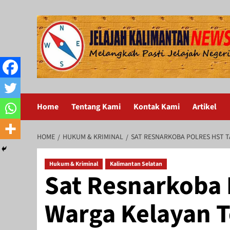
Skip
to
content
Home
Tentang Kami
Kontak Kami
Artikel
HOME
HUKUM & KRIMINAL
SAT RESNARKOBA POLRES HST 
Hukum & Kriminal
Kalimantan Selatan
Sat Resnarkoba 
Warga Kelayan 