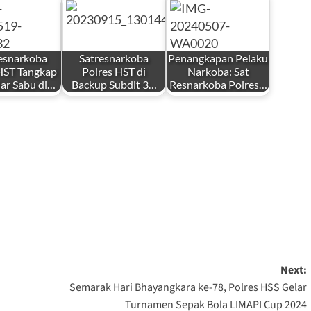
esnarkoba
Satresnarkoba
Penangkapan Pelaku
HST Tangkap
Polres HST di
Narkoba: Sat
ar Sabu di…
Backup Subdit 3…
Resnarkoba Polres…
Next:
h
Semarak Hari Bhayangkara ke-78, Polres HSS Gelar
Turnamen Sepak Bola LIMAPI Cup 2024