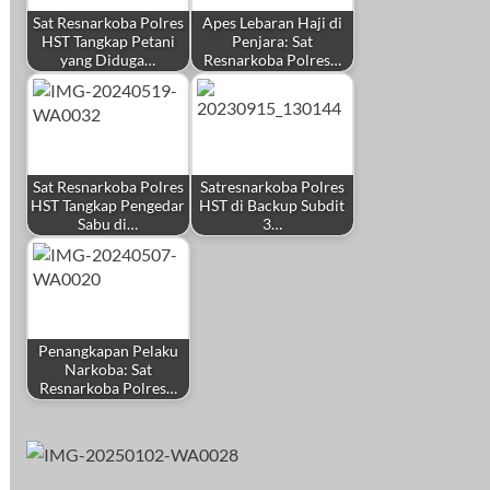
Sat Resnarkoba Polres
Apes Lebaran Haji di
HST Tangkap Petani
Penjara: Sat
yang Diduga…
Resnarkoba Polres…
Sat Resnarkoba Polres
Satresnarkoba Polres
HST Tangkap Pengedar
HST di Backup Subdit
Sabu di…
3…
Penangkapan Pelaku
Narkoba: Sat
Resnarkoba Polres…