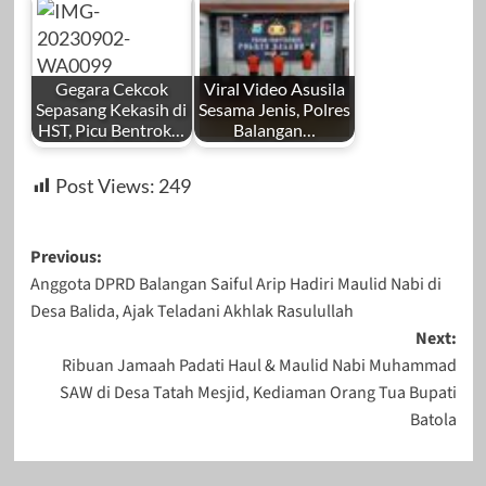
Gegara Cekcok
Viral Video Asusila
Sepasang Kekasih di
Sesama Jenis, Polres
HST, Picu Bentrok…
Balangan…
Post Views:
249
Post
Previous:
Anggota DPRD Balangan Saiful Arip Hadiri Maulid Nabi di
navigation
Desa Balida, Ajak Teladani Akhlak Rasulullah
Next:
Ribuan Jamaah Padati Haul & Maulid Nabi Muhammad
SAW di Desa Tatah Mesjid, Kediaman Orang Tua Bupati
Batola