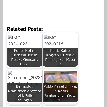
Related Posts:
Polres Kotim
Polda Kalsel
Berhasil Bekuk
Tangkap 13 Pelaku
Pelaku Gendam,
Pembajakan Kapal
Tipu…
TB…
Bermodus
Polda Kalsel Ungkap
Rekrutmen Anggota
19 Kasus
Polri, Polisi
Pembunuhan Brutal,
Gadungan…
26…