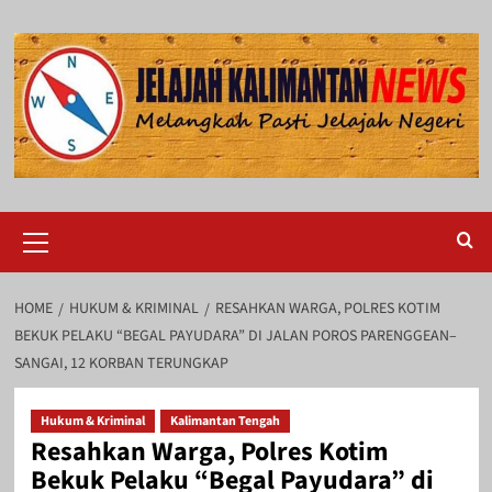
Skip
to
content
Primary
Menu
HOME
HUKUM & KRIMINAL
RESAHKAN WARGA, POLRES KOTIM
BEKUK PELAKU “BEGAL PAYUDARA” DI JALAN POROS PARENGGEAN–
SANGAI, 12 KORBAN TERUNGKAP
Hukum & Kriminal
Kalimantan Tengah
Resahkan Warga, Polres Kotim
Bekuk Pelaku “Begal Payudara” di