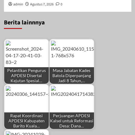
admin
Agustus 7, 2026
0
Berita lainnnya
Pelantikan Pengurus
Masa Jabatan Kades
APDESI Disertai
Batola Diperpanjang
Kejutan Spesial…
Jadi 8 Tahun,…
Rapat Koordinasi
Perjuangan APDESI
APDESI Kabupaten
Kalsel untuk Reformasi
Barito Kuala…
Desa: Dana…