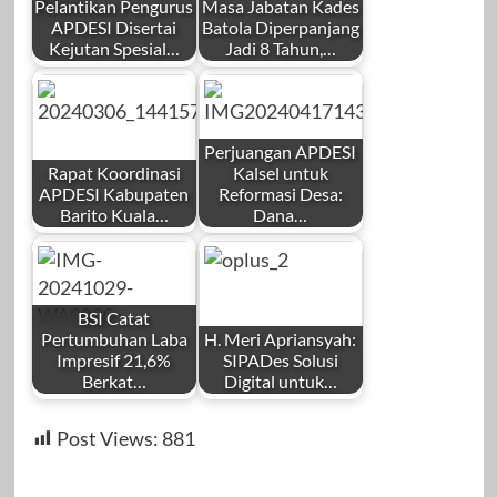
Pelantikan Pengurus
Masa Jabatan Kades
APDESI Disertai
Batola Diperpanjang
Kejutan Spesial…
Jadi 8 Tahun,…
Perjuangan APDESI
Rapat Koordinasi
Kalsel untuk
APDESI Kabupaten
Reformasi Desa:
Barito Kuala…
Dana…
BSI Catat
Pertumbuhan Laba
H. Meri Apriansyah:
Impresif 21,6%
SIPADes Solusi
Berkat…
Digital untuk…
Post Views:
881