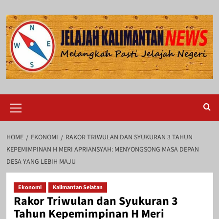
Skip
to
content
Primary
Menu
HOME
EKONOMI
RAKOR TRIWULAN DAN SYUKURAN 3 TAHUN
KEPEMIMPINAN H MERI APRIANSYAH: MENYONGSONG MASA DEPAN
DESA YANG LEBIH MAJU
Ekonomi
Kalimantan Selatan
Rakor Triwulan dan Syukuran 3
Tahun Kepemimpinan H Meri