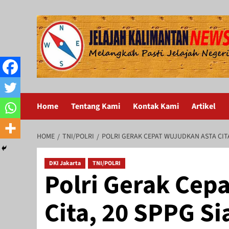
Skip
to
content
Home
Tentang Kami
Kontak Kami
Artikel
HOME
TNI/POLRI
POLRI GERAK CEPAT WUJUDKAN ASTA CITA
DKI Jakarta
TNI/POLRI
Polri Gerak Cep
Cita, 20 SPPG S