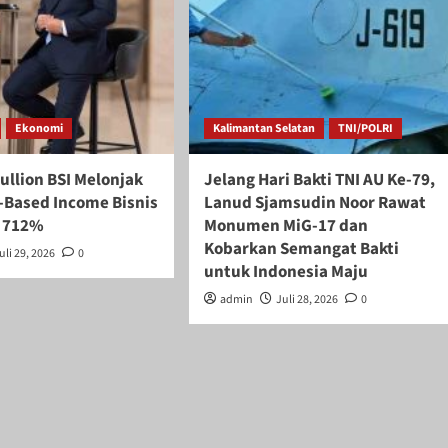
Ekonomi
Kalimantan Selatan
TNI/POLRI
ullion BSI Melonjak
Jelang Hari Bakti TNI AU Ke-79,
-Based Income Bisnis
Lanud Sjamsudin Noor Rawat
k 712%
Monumen MiG-17 dan
Kobarkan Semangat Bakti
uli 29, 2026
0
untuk Indonesia Maju
admin
Juli 28, 2026
0