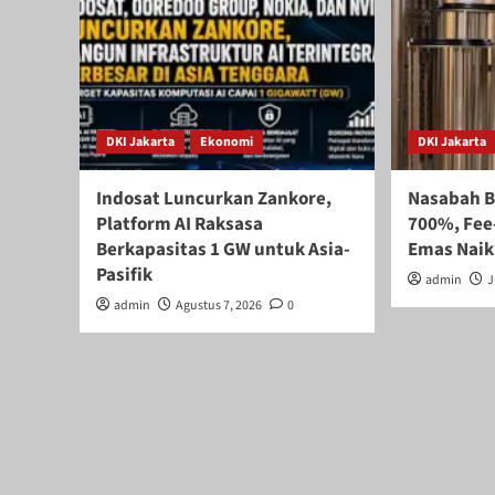
DKI Jakarta
Ekonomi
DKI Jakarta
Indosat Luncurkan Zankore,
Nasabah B
Platform AI Raksasa
700%, Fee
Berkapasitas 1 GW untuk Asia-
Emas Nai
Pasifik
admin
J
admin
Agustus 7, 2026
0