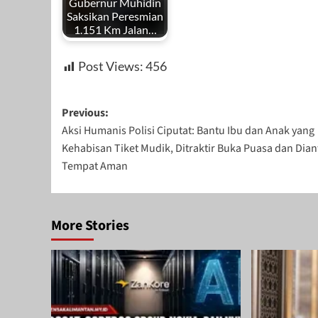
Gubernur Muhidin
Saksikan Peresmian
1.151 Km Jalan…
Post Views:
456
Post
Previous:
Aksi Humanis Polisi Ciputat: Bantu Ibu dan Anak yang
navigation
Kehabisan Tiket Mudik, Ditraktir Buka Puasa dan Dian
Tempat Aman
More Stories