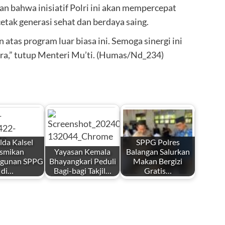
n bahwa inisiatif Polri ini akan mempercepat
tak generasi sehat dan berdaya saing.
 atas program luar biasa ini. Semoga sinergi ini
a,” tutup Menteri Mu’ti. (Humas/Nd_234)
da Kalsel
SPPG Polres
smikan
Yayasan Kemala
Balangan Salurkan
gunan SPPG
Bhayangkari Peduli
Makan Bergizi
di…
Bagi-bagi Takjil…
Gratis…