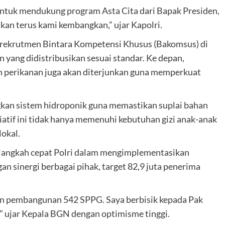
untuk mendukung program Asta Cita dari Bapak Presiden,
 akan terus kami kembangkan,” ujar Kapolri.
n rekrutmen Bintara Kompetensi Khusus (Bakomsus) di
 yang didistribusikan sesuai standar. Ke depan,
n perikanan juga akan diterjunkan guna memperkuat
gkan sistem hidroponik guna memastikan suplai bahan
siatif ini tidak hanya memenuhi kebutuhan gizi anak-anak
okal.
angkah cepat Polri dalam mengimplementasikan
n sinergi berbagai pihak, target 82,9 juta penerima
an pembangunan 542 SPPG. Saya berbisik kepada Pak
” ujar Kepala BGN dengan optimisme tinggi.