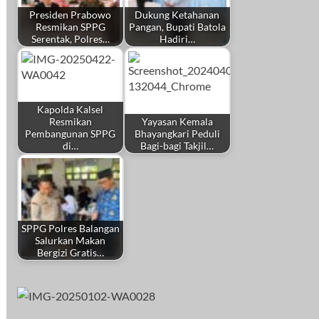
Presiden Prabowo
Dukung Ketahanan
Resmikan SPPG
Pangan, Bupati Batola
Serentak, Polres…
Hadiri…
Kapolda Kalsel
Resmikan
Yayasan Kemala
Pembangunan SPPG
Bhayangkari Peduli
di…
Bagi-bagi Takjil…
SPPG Polres Balangan
Salurkan Makan
Bergizi Gratis…