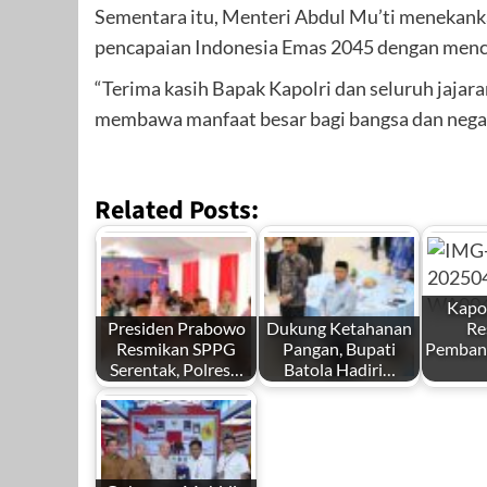
Sementara itu, Menteri Abdul Mu’ti menekanka
pencapaian Indonesia Emas 2045 dengan mence
“Terima kasih Bapak Kapolri dan seluruh jajaran
membawa manfaat besar bagi bangsa dan negar
Related Posts:
Kapol
Presiden Prabowo
Dukung Ketahanan
Re
Resmikan SPPG
Pangan, Bupati
Pemban
Serentak, Polres…
Batola Hadiri…