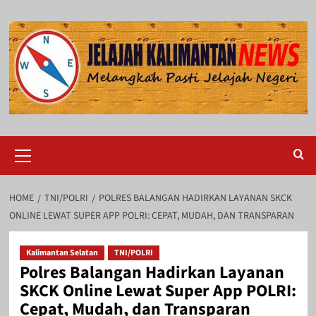
Skip
to
content
Primary
Menu
HOME
TNI/POLRI
POLRES BALANGAN HADIRKAN LAYANAN SKCK
ONLINE LEWAT SUPER APP POLRI: CEPAT, MUDAH, DAN TRANSPARAN
Kalimantan Selatan
TNI/POLRI
Polres Balangan Hadirkan Layanan
SKCK Online Lewat Super App POLRI:
Cepat, Mudah, dan Transparan