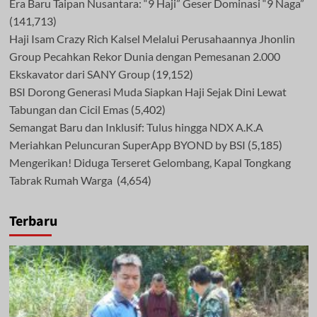
Era Baru Taipan Nusantara: “9 Haji” Geser Dominasi “9 Naga”
(141,713)
Haji Isam Crazy Rich Kalsel Melalui Perusahaannya Jhonlin
Group Pecahkan Rekor Dunia dengan Pemesanan 2.000
Ekskavator dari SANY Group
(19,152)
BSI Dorong Generasi Muda Siapkan Haji Sejak Dini Lewat
Tabungan dan Cicil Emas
(5,402)
Semangat Baru dan Inklusif: Tulus hingga NDX A.K.A
Meriahkan Peluncuran SuperApp BYOND by BSI
(5,185)
Mengerikan! Diduga Terseret Gelombang, Kapal Tongkang
Tabrak Rumah Warga
(4,654)
Terbaru