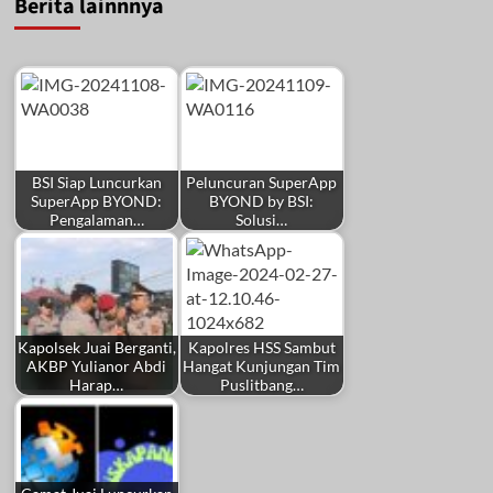
Berita lainnnya
BSI Siap Luncurkan
Peluncuran SuperApp
SuperApp BYOND:
BYOND by BSI:
Pengalaman…
Solusi…
Kapolsek Juai Berganti,
Kapolres HSS Sambut
AKBP Yulianor Abdi
Hangat Kunjungan Tim
Harap…
Puslitbang…