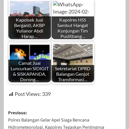
Kapolsek Juai
Kapolres HSS
Berganti, AKBP
Sambut Hangat
Yulianor Abdi
Kunjungan Tim
Harap…
Puslitbang…
Camat Juai
Luncurkan SIDIGIT
Sekretariat DPRD
& SISKAPANDA,
Balangan Genjot
Dorong…
Transformasi…
Post Views:
339
Post
Previous:
Polres Balangan Gelar Apel Siaga Bencana
navigation
Hidrometeorologi, Kapolres Tegaskan Pentingnya