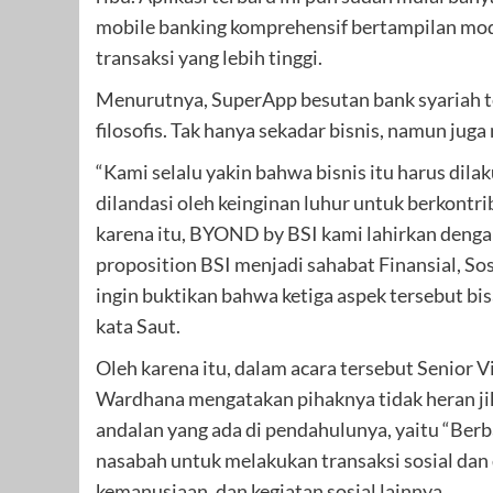
mobile banking komprehensif bertampilan mode
transaksi yang lebih tinggi.
Menurutnya, SuperApp besutan bank syariah te
filosofis. Tak hanya sekadar bisnis, namun juga
“Kami selalu yakin bahwa bisnis itu harus dilak
dilandasi oleh keinginan luhur untuk berkontr
karena itu, BYOND by BSI kami lahirkan deng
proposition BSI menjadi sahabat Finansial, Sos
ingin buktikan bahwa ketiga aspek tersebut bis
kata Saut.
Oleh karena itu, dalam acara tersebut Senior V
Wardhana mengatakan pihaknya tidak heran ji
andalan yang ada di pendahulunya, yaitu “Berba
nasabah untuk melakukan transaksi sosial dan 
kemanusiaan, dan kegiatan sosial lainnya.