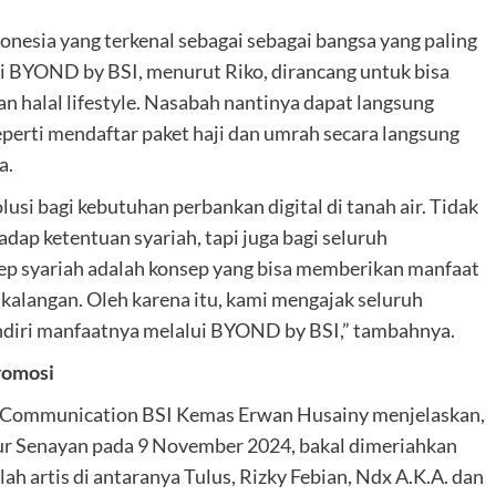
donesia yang terkenal sebagai sebagai bangsa yang paling
asi BYOND by BSI, menurut Riko, dirancang untuk bisa
n halal lifestyle. Nasabah nantinya dapat langsung
eperti mendaftar paket haji dan umrah secara langsung
a.
si bagi kebutuhan perbankan digital di tanah air. Tidak
dap ketentuan syariah, tapi juga bagi seluruh
ep syariah adalah konsep yang bisa memberikan manfaat
 kalangan. Oleh karena itu, kami mengajak seluruh
diri manfaatnya melalui BYOND by BSI,” tambahnya.
romosi
 Communication BSI Kemas Erwan Husainy menjelaskan,
ur Senayan pada 9 November 2024, bakal dimeriahkan
 artis di antaranya Tulus, Rizky Febian, Ndx A.K.A. dan