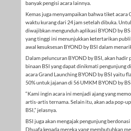
banyak pengisi acara lainnya.
Kemas juga menyampaikan bahwa tiket acara G
waktu kurang dari 24 jam setelah dibuka. Unt
diwajibkan mengunduh aplikasi BYOND by BSI 
yang tinggi ini menunjukkan ketertarikan publ
awal kesuksesan BYOND by BSI dalam menarik p
Dalam peluncuran BYOND by BSI, akan hadir 
binaan BSI yang dapat dinikmati pengunjung d
acara Grand Launching BYOND by BSI yaitu fla
50% untuk jajanan di 56 UMKM BYOND by BS
“Kami ingin acara ini menjadi ajang yang memo
artis-artis ternama. Selain itu, akan ada pop
BSI,” jelasnya.
BSI juga akan mengajak pengunjung berdonasi
Dhuafa kepada mereka yang membutuhkan melal