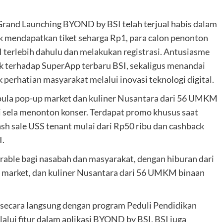
rand Launching BYOND by BSI telah terjual habis dalam
uk mendapatkan tiket seharga Rp1, para calon penonton
terlebih dahulu dan melakukan registrasi. Antusiasme
ik terhadap SuperApp terbaru BSI, sekaligus menandai
erhatian masyarakat melalui inovasi teknologi digital.
pula pop-up market dan kuliner Nusantara dari 56 UMKM
i sela menonton konser. Terdapat promo khusus saat
sh sale USS tenant mulai dari Rp50 ribu dan cashback
I.
rable bagi nasabah dan masyarakat, dengan hiburan dari
-up market, dan kuliner Nusantara dari 56 UMKM binaan
 secara langsung dengan program Peduli Pendidikan
ui fitur dalam aplikasi BYOND by BSI. BSI juga