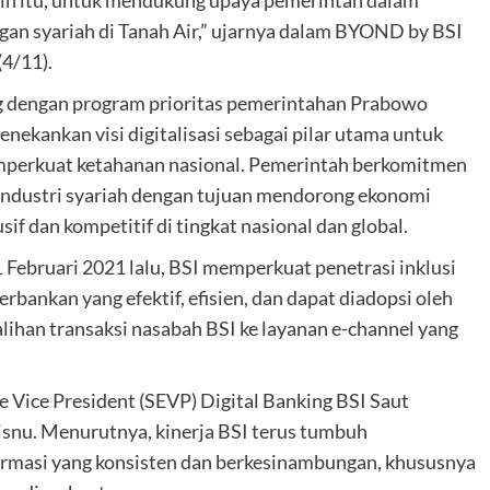
ain itu, untuk mendukung upaya pemerintah dalam
gan syariah di Tanah Air,” ujarnya dalam BYOND by BSI
4/11).
ing dengan program prioritas pemerintahan Prabowo
ekankan visi digitalisasi sebagai pilar utama untuk
perkuat ketahanan nasional. Pemerintah berkomitmen
i industri syariah dengan tujuan mendorong ekonomi
sif dan kompetitif di tingkat nasional dan global.
 Februari 2021 lalu, BSI memperkuat penetrasi inklusi
erbankan yang efektif, efisien, dan dapat diadopsi oleh
alihan transaksi nasabah BSI ke layanan e-channel yang
 Vice President (SEVP) Digital Banking BSI Saut
isnu. Menurutnya, kinerja BSI terus tumbuh
sformasi yang konsisten dan berkesinambungan, khususnya