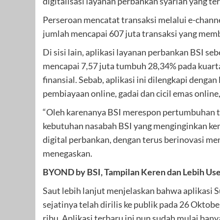
digitalisasi layanan perbankan syariah yang te
Perseroan mencatat transaksi melalui e-channe
jumlah mencapai 607 juta transaksi yang mem
Di sisi lain, aplikasi layanan perbankan BSI 
mencapai 7,57 juta tumbuh 28,34% pada kuartal 
finansial. Sebab, aplikasi ini dilengkapi dengan
pembiayaan online, gadai dan cicil emas onlin
“Oleh karenanya BSI merespon pertumbuhan tra
kebutuhan nasabah BSI yang menginginkan ke
digital perbankan, dengan terus berinovasi 
menegaskan.
BYOND by BSI, Tampilan Keren dan Lebih Use
Saut lebih lanjut menjelaskan bahwa aplikasi 
sejatinya telah dirilis ke publik pada 26 Okt
ribu. Aplikasi terbaru ini pun sudah mulai ba