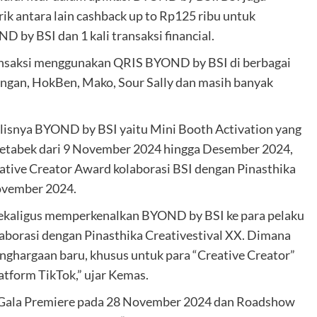
 antara lain cashback up to Rp125 ribu untuk
 by BSI dan 1 kali transaksi financial.
ansaksi menggunakan QRIS BYOND by BSI di berbagai
angan, HokBen, Mako, Sour Sally dan masih banyak
lisnya BYOND by BSI yaitu Mini Booth Activation yang
bodetabek dari 9 November 2024 hingga Desember 2024,
tive Creator Award kolaborasi BSI dengan Pinasthika
November 2024.
, sekaligus memperkenalkan BYOND by BSI ke para pelaku
laborasi dengan Pinasthika Creativestival XX. Dimana
nghargaan baru, khusus untuk para “Creative Creator”
atform TikTok,” ujar Kemas.
e Gala Premiere pada 28 November 2024 dan Roadshow