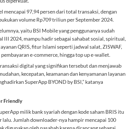
rus diperkuat.
l mencapai 97,94 persen dari total transaksi, dengan
bukukan volume Rp709 triliun per September 2024.
sebelumnya, yaitu BSI Mobile yang penggunanya sudah
III 2024, mampu hadir sebagai sahabat sosial, spiritual,
 layanan QRIS, fitur Islami seperti jadwal salat, ZISWAF,
e, pembayaran e-commerce, hingga top up e-wallet.
nsaksi digital yang signifikan tersebut dan menjawab
mudahan, kecepatan, keamanan dan kenyamanan layanan
menghadirkan SuperApp BYOND by BSI,” katanya
r Friendly
SuperApp milik bank syariah dengan kode saham BRIS itu
ober lalu. Jumlah downloader-nya hampir mencapai 100
nyak digunakan oleh nasabah karena dirancang sebagai