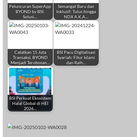
Peluncuran SuperApp
Semangat Baru dan
BYOND by BSI:
Inklusif: Tulus hingga
Solusi…
NDX A.K.A…
Catatkan 15 Juta
BSI Pacu Digitalisasi
Transaksi, BYOND
Syariah: Fitur Islami
Menjadi Terobosan…
dan Raih…
BSI Perkuat Ekosistem
Halal Global di HEI
2026…