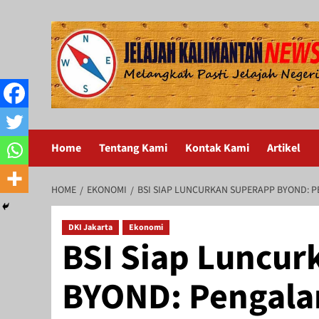
Skip
to
content
Home
Tentang Kami
Kontak Kami
Artikel
HOME
EKONOMI
BSI SIAP LUNCURKAN SUPERAPP BYOND: P
DKI Jakarta
Ekonomi
BSI Siap Luncu
BYOND: Pengal