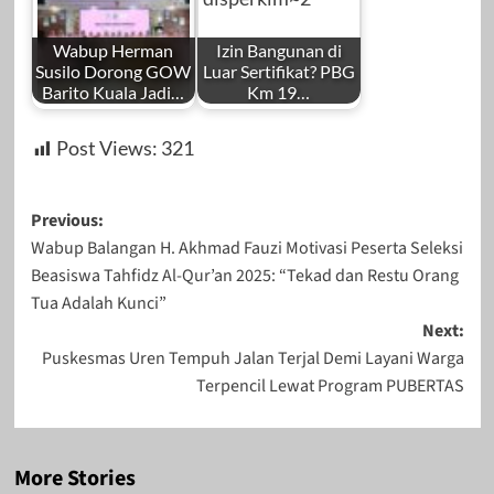
Wabup Herman
Izin Bangunan di
Susilo Dorong GOW
Luar Sertifikat? PBG
Barito Kuala Jadi…
Km 19…
Post Views:
321
Post
Previous:
Wabup Balangan H. Akhmad Fauzi Motivasi Peserta Seleksi
navigation
Beasiswa Tahfidz Al-Qur’an 2025: “Tekad dan Restu Orang
Tua Adalah Kunci”
Next:
Puskesmas Uren Tempuh Jalan Terjal Demi Layani Warga
Terpencil Lewat Program PUBERTAS
More Stories