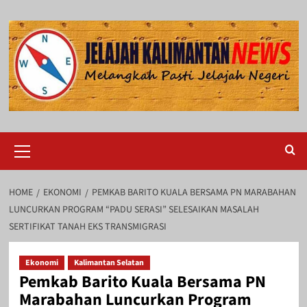
Skip
to
content
Primary
Menu
HOME
EKONOMI
PEMKAB BARITO KUALA BERSAMA PN MARABAHAN
LUNCURKAN PROGRAM “PADU SERASI” SELESAIKAN MASALAH
SERTIFIKAT TANAH EKS TRANSMIGRASI
Ekonomi
Kalimantan Selatan
Pemkab Barito Kuala Bersama PN
Marabahan Luncurkan Program