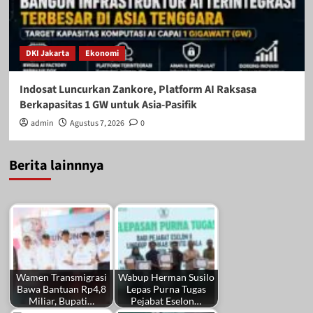
DKI Jakarta
Ekonomi
Indosat Luncurkan Zankore, Platform AI Raksasa
Berkapasitas 1 GW untuk Asia-Pasifik
admin
Agustus 7, 2026
0
Berita lainnnya
Wamen Transmigrasi
Wabup Herman Susilo
Bawa Bantuan Rp4,8
Lepas Purna Tugas
Miliar, Bupati…
Pejabat Eselon…