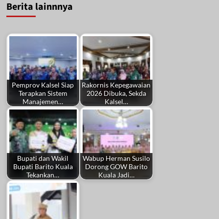
Berita lainnnya
Pemprov Kalsel Siap
Rakornis Kepegawaian
Terapkan Sistem
2026 Dibuka, Sekda
Manajemen…
Kalsel…
Bupati dan Wakil
Wabup Herman Susilo
Bupati Barito Kuala
Dorong GOW Barito
Tekankan…
Kuala Jadi…