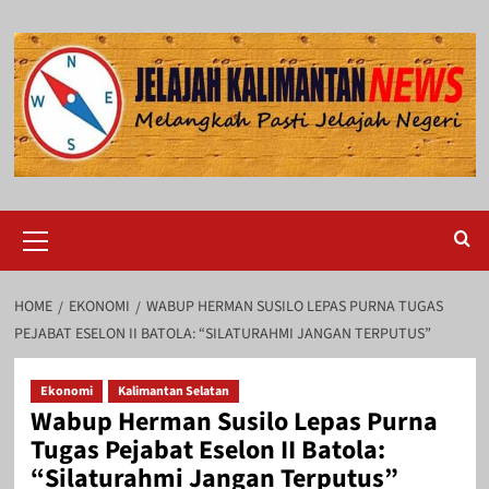
Skip
to
content
Primary
Menu
HOME
EKONOMI
WABUP HERMAN SUSILO LEPAS PURNA TUGAS
PEJABAT ESELON II BATOLA: “SILATURAHMI JANGAN TERPUTUS”
Ekonomi
Kalimantan Selatan
Wabup Herman Susilo Lepas Purna
Tugas Pejabat Eselon II Batola:
“Silaturahmi Jangan Terputus”