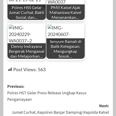
Polres HSS Gelar
PMII Kalsel Ajak
Jumat Curhat, Bakti
Mahasiswa Kalsel
Sosial, dan…
Menanamkan…
Senyum Ramah di
Denny Indrayana
Balik Ketegasan:
Bergerak Mengawal
Mengungkap
dan Melaporkan…
Sosok…
Post Views:
563
Post
Previous:
Polres HST Gelar Press Release Ungkap Kasus
navigation
Penganiayaan
Next:
Jumat Curhat, Kapolres Banjar Dampingi Kapolda Kalsel