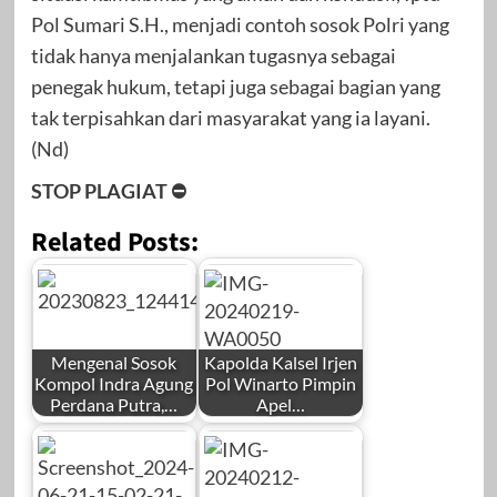
Pol Sumari S.H., menjadi contoh sosok Polri yang
tidak hanya menjalankan tugasnya sebagai
penegak hukum, tetapi juga sebagai bagian yang
tak terpisahkan dari masyarakat yang ia layani.
(Nd)
STOP PLAGIAT ⛔
Related Posts:
Mengenal Sosok
Kapolda Kalsel Irjen
Kompol Indra Agung
Pol Winarto Pimpin
Perdana Putra,…
Apel…