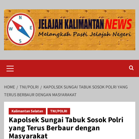
Skip
to
content
Primary
Menu
HOME
TNI/POLRI
KAPOLSEK SUNGAI TABUK SOSOK POLRI YANG
TERUS BERBAUR DENGAN MASYARAKAT
Kalimantan Selatan
TNI/POLRI
Kapolsek Sungai Tabuk Sosok Polri
yang Terus Berbaur dengan
Masyarakat