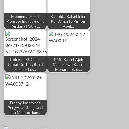
Mengenal Sosok
Kapolda Kalsel Irjen
Kompol Indra Agung
Pol Winarto Pimpin
Perdana Putra,…
Apel…
Polres HSS Gelar
PMII Kalsel Ajak
Jumat Curhat, Bakti
Mahasiswa Kalsel
Sosial, dan…
Menanamkan…
Denny Indrayana
Bergerak Mengawal
dan Melaporkan…