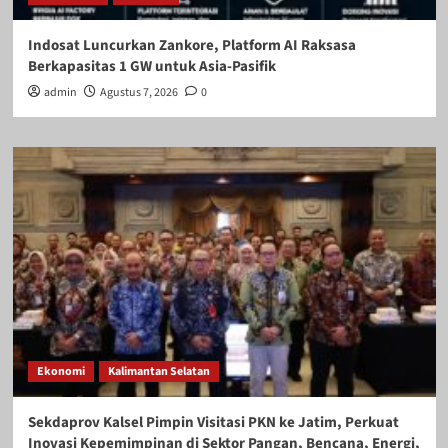
Indosat Luncurkan Zankore, Platform AI Raksasa
Berkapasitas 1 GW untuk Asia-Pasifik
admin
Agustus 7, 2026
0
Ekonomi
Kalimantan Selatan
Sekdaprov Kalsel Pimpin Visitasi PKN ke Jatim, Perkuat
Inovasi Kepemimpinan di Sektor Pangan, Bencana, Energi,