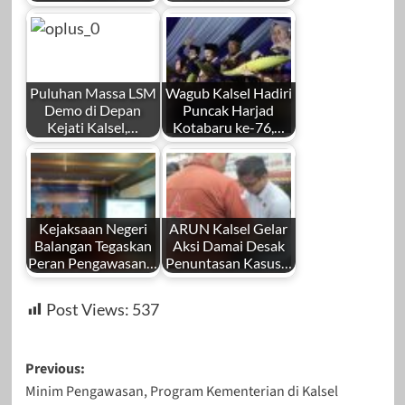
Puluhan Massa LSM
Wagub Kalsel Hadiri
Demo di Depan
Puncak Harjad
Kejati Kalsel,…
Kotabaru ke-76,…
Kejaksaan Negeri
ARUN Kalsel Gelar
Balangan Tegaskan
Aksi Damai Desak
Peran Pengawasan…
Penuntasan Kasus…
Post Views:
537
Post
Previous:
Minim Pengawasan, Program Kementerian di Kalsel
navigation