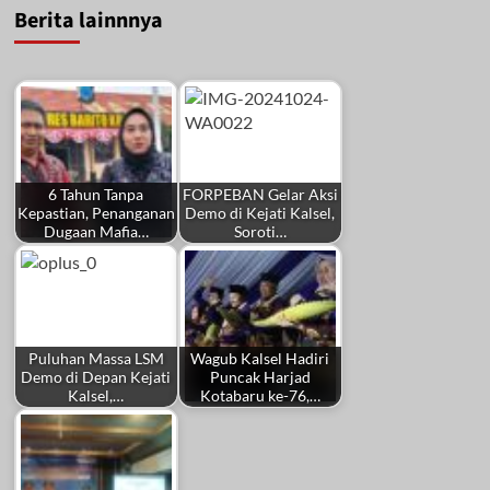
Berita lainnnya
6 Tahun Tanpa
FORPEBAN Gelar Aksi
Kepastian, Penanganan
Demo di Kejati Kalsel,
Dugaan Mafia…
Soroti…
Puluhan Massa LSM
Wagub Kalsel Hadiri
Demo di Depan Kejati
Puncak Harjad
Kalsel,…
Kotabaru ke-76,…