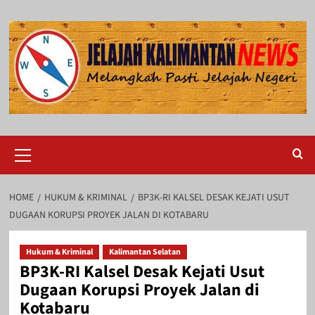
Skip
to
content
Primary
Menu
HOME
HUKUM & KRIMINAL
BP3K-RI KALSEL DESAK KEJATI USUT
DUGAAN KORUPSI PROYEK JALAN DI KOTABARU
Hukum & Kriminal
Kalimantan Selatan
BP3K-RI Kalsel Desak Kejati Usut
Dugaan Korupsi Proyek Jalan di
Kotabaru