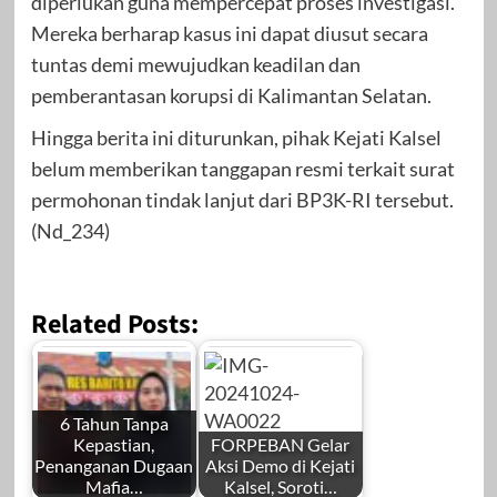
diperlukan guna mempercepat proses investigasi.
Mereka berharap kasus ini dapat diusut secara
tuntas demi mewujudkan keadilan dan
pemberantasan korupsi di Kalimantan Selatan.
Hingga berita ini diturunkan, pihak Kejati Kalsel
belum memberikan tanggapan resmi terkait surat
permohonan tindak lanjut dari BP3K-RI tersebut.
(Nd_234)
Related Posts:
6 Tahun Tanpa
Kepastian,
FORPEBAN Gelar
Penanganan Dugaan
Aksi Demo di Kejati
Mafia…
Kalsel, Soroti…