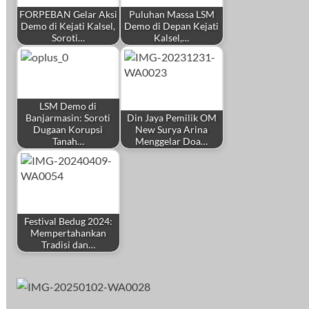
FORPEBAN Gelar Aksi
Puluhan Massa LSM
Demo di Kejati Kalsel,
Demo di Depan Kejati
Soroti…
Kalsel,…
LSM Demo di
Banjarmasin: Soroti
Din Jaya Pemilik OM
Dugaan Korupsi
New Surya Arina
Tanah…
Menggelar Doa…
Festival Bedug 2024:
Mempertahankan
Tradisi dan…