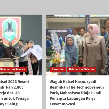
Kalimantan Selatan
Ekonomi
Kalimantan Selatan
alsel 2026 Resmi
Wagub Kalsel Hasnuryadi
adirkan 2.805
Resmikan The Technopreneur
rja dari 46
Park, Mahasiswa Diajak Jadi
n untuk Tenaga
Pencipta Lapangan Kerja
daya Saing
Lewat Inovasi