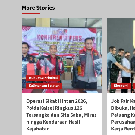
More Stories
Hukum & Kriminal
Kalimantan Selatan
Ekonomi
Operasi Sikat II Intan 2026,
Job Fair K
Polda Kalsel Ringkus 126
Dibuka, H
Tersangka dan Sita Sabu, Miras
Peluang Ke
hingga Kendaraan Hasil
Perusahaa
Kejahatan
Kerja Ber