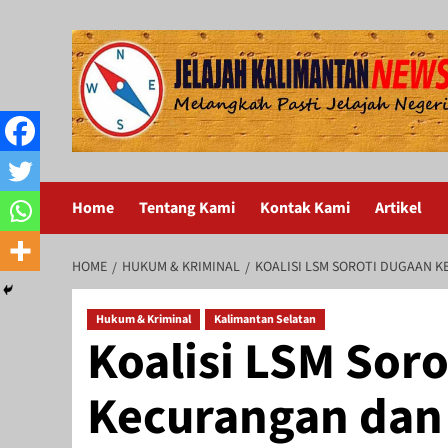
Skip
to
content
Home
Tentang Kami
Kontak Kami
Artikel
HOME
HUKUM & KRIMINAL
KOALISI LSM SOROTI DUGAAN 
Hukum & Kriminal
Kalimantan Selatan
Koalisi LSM Sor
Kecurangan dan