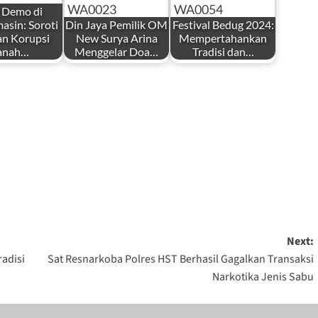
 Demo di
asin: Soroti
Din Jaya Pemilik OM
Festival Bedug 2024:
n Korupsi
New Surya Arina
Mempertahankan
anah…
Menggelar Doa…
Tradisi dan…
Next:
adisi
Sat Resnarkoba Polres HST Berhasil Gagalkan Transaksi
Narkotika Jenis Sabu