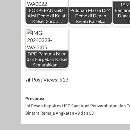
LSM
FORPEBAN Gelar
Puluhan Massa LSM
Banjarm
Aksi Demo di Kejati
Demo di Depan
Dugaa
Kalsel, Soroti…
Kejati Kalsel,…
T
DPD Pemuda Islam
dan Forpeban Kalsel
Semarakkan…
Post Views:
913
Post
Previous:
Ini Pesan Kapolres HST Saat Apel Penyambutan dan Tr
navigation
Bintara Remaja Angkatan 49 dan 50