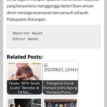
yang berpotensi mengganggu ketertiban umum
demi menjaga keamanan bersama di wilayah
Kabupaten Balangan.
Reporter Dayat 

Editor Nando
Related Posts:
Hoaks “BPN Tanah
Mengenal Sosok
Gratis” Beredar di
Kompol Indra Agung
TikTok,…
Perdana Putra,…