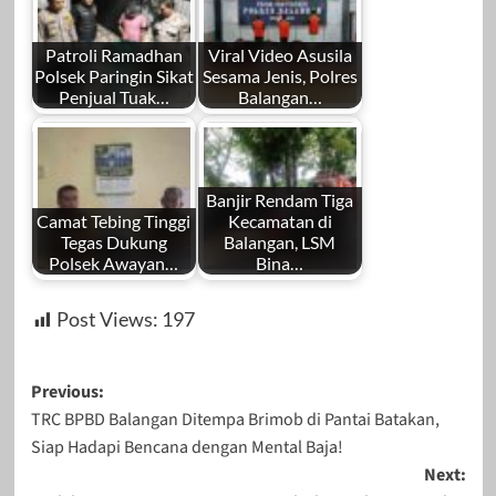
Patroli Ramadhan
Viral Video Asusila
Polsek Paringin Sikat
Sesama Jenis, Polres
Penjual Tuak…
Balangan…
Banjir Rendam Tiga
Camat Tebing Tinggi
Kecamatan di
Tegas Dukung
Balangan, LSM
Polsek Awayan…
Bina…
Post Views:
197
Post
Previous:
TRC BPBD Balangan Ditempa Brimob di Pantai Batakan,
navigation
Siap Hadapi Bencana dengan Mental Baja!
Next: