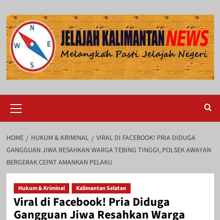
Skip
to
content
Primary
Menu
HOME
HUKUM & KRIMINAL
VIRAL DI FACEBOOK! PRIA DIDUGA
GANGGUAN JIWA RESAHKAN WARGA TEBING TINGGI, POLSEK AWAYAN
BERGERAK CEPAT AMANKAN PELAKU
Hukum & Kriminal
Kalimantan Selatan
Viral di Facebook! Pria Diduga
Gangguan Jiwa Resahkan Warga