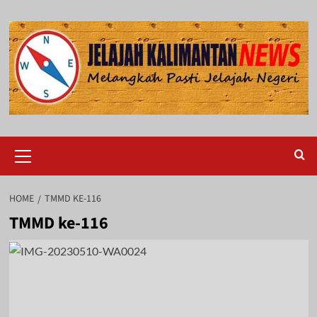
Skip
to
content
Primary
Menu
HOME
TMMD KE-116
TMMD ke-116