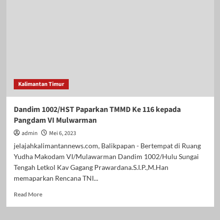
ke-
116
Kodim
1002/Hulu
Sungai
Tengah
Siap
Dibuka
Kalimantan Timur
Dandim 1002/HST Paparkan TMMD Ke 116 kepada
Pangdam VI Mulwarman
admin
Mei 6, 2023
jelajahkalimantannews.com, Balikpapan - Bertempat di Ruang
Yudha Makodam VI/Mulawarman Dandim 1002/Hulu Sungai
Tengah Letkol Kav Gagang Prawardana.S.I.P.,M.Han
memaparkan Rencana TNI...
Read
Read More
more
about