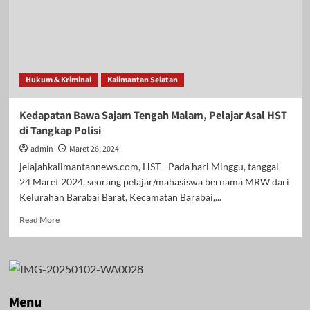
Hukum & Kriminal
Kalimantan Selatan
Kedapatan Bawa Sajam Tengah Malam, Pelajar Asal HST
di Tangkap Polisi
admin
Maret 26, 2024
jelajahkalimantannews.com, HST - Pada hari Minggu, tanggal
24 Maret 2024, seorang pelajar/mahasiswa bernama MRW dari
Kelurahan Barabai Barat, Kecamatan Barabai,...
Read
Read More
more
about
Kedapatan
Bawa
Sajam
Tengah
Menu
Malam,