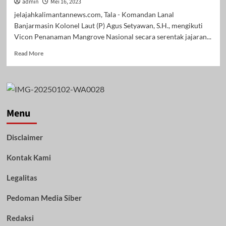
admin
Mei 16, 2023
jelajahkalimantannews.com, Tala - Komandan Lanal
Banjarmasin Kolonel Laut (P) Agus Setyawan, S.H., mengikuti
Vicon Penanaman Mangrove Nasional secara serentak jajaran...
Read
Read More
more
about
Forkopimda
Kalsel
Laksanakan
Penanaman
Menu
Mangrove
Nasional
Disclaimer
Serentak
di
Kontak Kami
Desa
Pagatan
Besar
Legalitas
Kecamatan
Takisung
Pedoman Media Siber
Tala
Redaksi