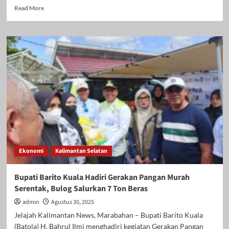
Read
Read More
more
about
Balangan
Bermunajat:
BPBD
Ajak
Warga
Serentak
Berdoa
di
Seluruh
Tempat
Ibadah
Demi
Ekonomi
Kalimantan Selatan
Keselamatan
Banua
Bupati Barito Kuala Hadiri Gerakan Pangan Murah
Serentak, Bulog Salurkan 7 Ton Beras
admin
Agustus 30, 2025
Jelajah Kalimantan News, Marabahan – Bupati Barito Kuala
(Batola) H. Bahrul Ilmi menghadiri kegiatan Gerakan Pangan