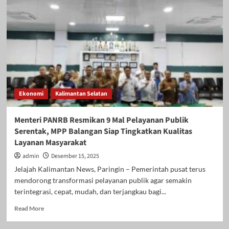
Penanaman
Jagung
Serentak
Polres,
Dorong
Ketahanan
Pangan
Daerah
Ekonomi
Kalimantan Selatan
Menteri PANRB Resmikan 9 Mal Pelayanan Publik
Serentak, MPP Balangan Siap Tingkatkan Kualitas
Layanan Masyarakat
admin
Desember 15, 2025
Jelajah Kalimantan News, Paringin – Pemerintah pusat terus
mendorong transformasi pelayanan publik agar semakin
terintegrasi, cepat, mudah, dan terjangkau bagi...
Read
Read More
more
about