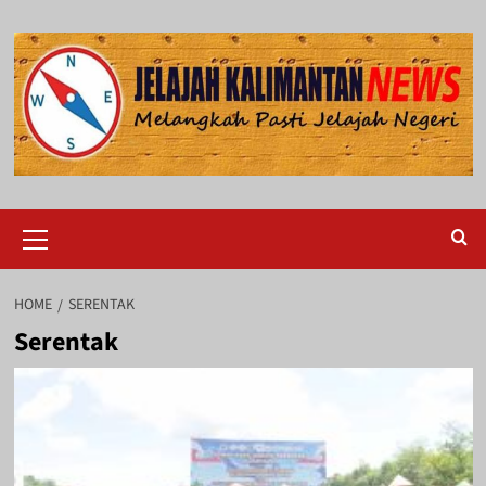
Skip
to
content
Primary
Menu
HOME
SERENTAK
Serentak