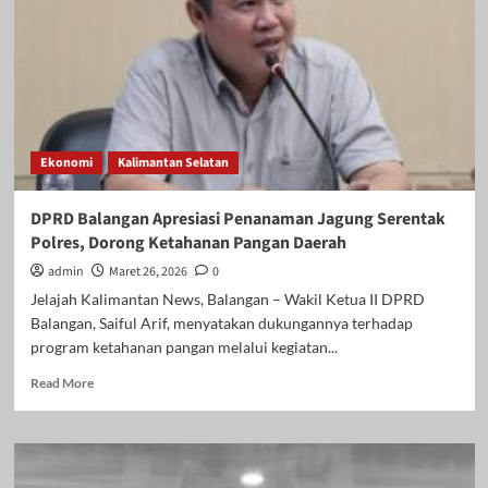
Tala,
Polri
Siapkan
Sentra
Jagung
Kalsel
dan
Ekonomi
Kalimantan Selatan
Jamin
Stabilitas
Harga
DPRD Balangan Apresiasi Penanaman Jagung Serentak
Petani
Polres, Dorong Ketahanan Pangan Daerah
admin
Maret 26, 2026
0
Jelajah Kalimantan News, Balangan – Wakil Ketua II DPRD
Balangan, Saiful Arif, menyatakan dukungannya terhadap
program ketahanan pangan melalui kegiatan...
Read
Read More
more
about
DPRD
Balangan
Apresiasi