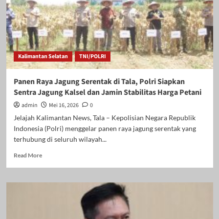
Kalimantan Selatan
TNI/POLRI
Panen Raya Jagung Serentak di Tala, Polri Siapkan
Sentra Jagung Kalsel dan Jamin Stabilitas Harga Petani
admin
Mei 16, 2026
0
Jelajah Kalimantan News, Tala – Kepolisian Negara Republik
Indonesia (Polri) menggelar panen raya jagung serentak yang
terhubung di seluruh wilayah...
Read
Read More
more
about
Panen
Raya
Jagung
Serentak
di