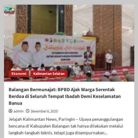
Menteri
PANRB
Resmikan
9
Mal
Pelayanan
Publik
Serentak,
MPP
Balangan
Siap
Tingkatkan
Ekonomi
Kalimantan Selatan
Kualitas
Layanan
Masyarakat
Balangan Bermunajat: BPBD Ajak Warga Serentak
Berdoa di Seluruh Tempat Ibadah Demi Keselamatan
Banua
admin
Desember 6, 2025
Jelajah Kalimantan News, Paringin – Upaya penanggulangan
bencana di Kabupaten Balangan tak hanya dilakukan melalui
langkah-langkah teknis, tetapi juga disempurnakan...