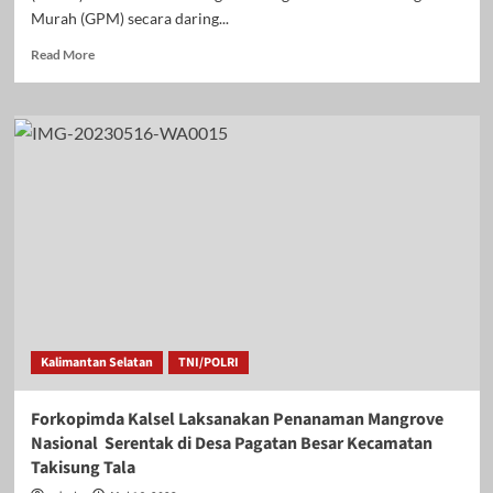
Murah (GPM) secara daring...
Read
Read More
more
about
Bupati
Barito
Kuala
Hadiri
Gerakan
Pangan
Murah
Serentak,
Bulog
Salurkan
7
Ton
Kalimantan Selatan
TNI/POLRI
Beras
Forkopimda Kalsel Laksanakan Penanaman Mangrove
Nasional Serentak di Desa Pagatan Besar Kecamatan
Takisung Tala