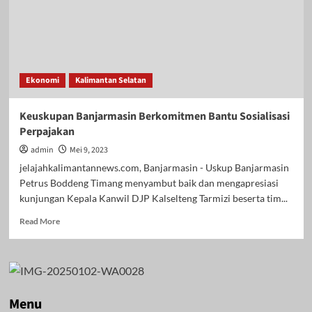
Ekonomi
Kalimantan Selatan
Keuskupan Banjarmasin Berkomitmen Bantu Sosialisasi
Perpajakan
admin
Mei 9, 2023
jelajahkalimantannews.com, Banjarmasin - Uskup Banjarmasin
Petrus Boddeng Timang menyambut baik dan mengapresiasi
kunjungan Kepala Kanwil DJP Kalselteng Tarmizi beserta tim...
Read
Read More
more
about
Keuskupan
Banjarmasin
Berkomitmen
Bantu
Menu
Sosialisasi