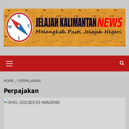
Skip
to
content
Primary
Menu
HOME
PERPAJAKAN
Perpajakan