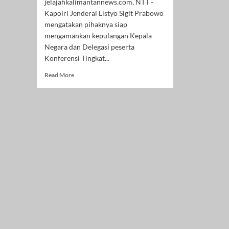
jelajahkalimantannews.com, NTT -
Kapolri Jenderal Listyo Sigit Prabowo
mengatakan pihaknya siap
mengamankan kepulangan Kepala
Negara dan Delegasi peserta
Konferensi Tingkat...
Read
Read More
more
about
Kapolri
Pastikan
Siap
Amankan
Kepulangan
Kepala
Negara
dan
Delegasi
KTT
ASEAN