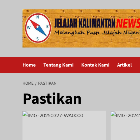
Skip
to
content
Home
Tentang Kami
Kontak Kami
Artikel
HOME
PASTIKAN
Pastikan