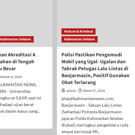
Hukum & Kriminal
Kalimantan Selatan
Kalimantan Selatan
kan Akreditasi A
Polisi Pastikan Pengemudi
tahan di Tengah
Mobil yang Ugal- Ugalan dan
u Besar
Tabrak Petugas Lalu Lintas di
Banjarmasin, Positif Gunakan
ktober 4, 2024
Obat Terlarang
ALIMANTAN NEWS,
admin
Maret 27, 2024
N - Universitas
gkurat (ULM) saat ini
jelajahkalimantannews.com,
hadapi ujian berat
Banjarmasin - Satuan Lalu Lintas
bat dalam kasus yang...
(Satlantas) Polresta Banjarmasin
jajaran Polda Kalimantan Selatan
d
(Kalsel) meringkus pengendara roda
e
empat berinisial MI...
ut