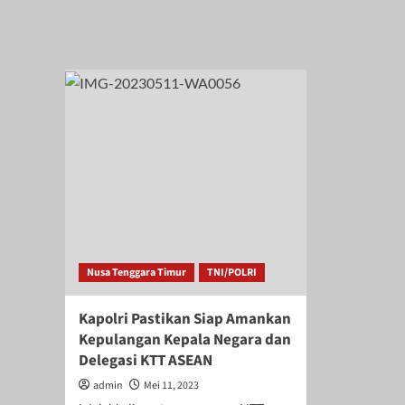
Tinjau
UL
Rest
Pas
Area
Akr
KM
A
57,
Tet
Pastikan
Ber
Kenyamanan
di
dan
Ten
Keamanan
Kas
Pemudik
Gur
Bes
Nusa Tenggara Timur
TNI/POLRI
Kapolri Pastikan Siap Amankan
Kepulangan Kepala Negara dan
Delegasi KTT ASEAN
admin
Mei 11, 2023