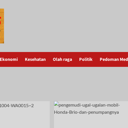
Ekonomi
Kesehatan
Olah raga
Politik
Pedoman Medi