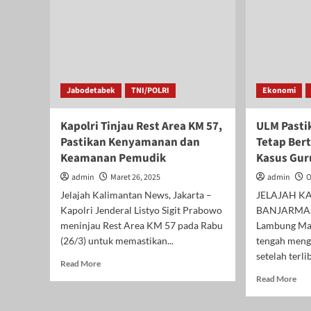
Jabodetabek
TNI/POLRI
Ekonomi
Kapolri Tinjau Rest Area KM 57,
ULM Pasti
Pastikan Kenyamanan dan
Tetap Ber
Keamanan Pemudik
Kasus Gur
admin
Maret 26, 2025
admin
O
Jelajah Kalimantan News, Jakarta –
JELAJAH K
Kapolri Jenderal Listyo Sigit Prabowo
BANJARMASI
meninjau Rest Area KM 57 pada Rabu
Lambung Man
(26/3) untuk memastikan...
tengah meng
setelah terli
Read
Read More
more
Rea
Read More
about
mor
Kapolri
abo