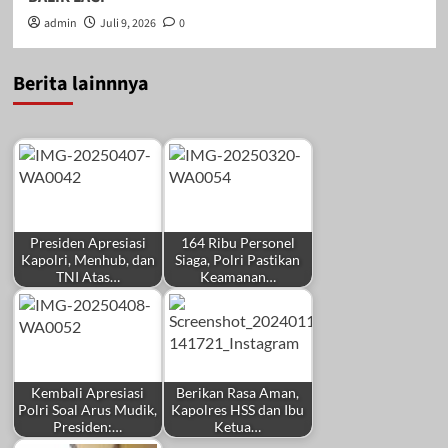
admin
Juli 9, 2026
0
Berita lainnnya
Presiden Apresiasi
164 Ribu Personel
Kapolri, Menhub, dan
Siaga, Polri Pastikan
TNI Atas…
Keamanan…
Kembali Apresiasi
Berikan Rasa Aman,
Polri Soal Arus Mudik,
Kapolres HSS dan Ibu
Presiden:…
Ketua…