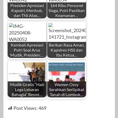
Presiden Apresiasi
164 Ribu Personel
Kapolri, Menhub,
Siaga, Polri Pastikan
dan TNI Atas…
Keamanan…
Kembali Apresiasi
Berikan Rasa Aman,
Polri Soal Arus
Kapolres HSS dan
Mudik, Presiden:…
Ibu Ketua…
Mudik Gratis “Hati
Wamen Ossy
Lega Lebaran
Serahkan Sertipikat
Bahagia” Resmi…
Tanah di Lombok…
Post Views:
469