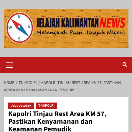
Skip
to
content
Primary
Menu
HOME
TNI/POLRI
KAPOLRI TINJAU REST AREA KM 57, PASTIKAN
KENYAMANAN DAN KEAMANAN PEMUDIK
Jabodetabek
TNI/POLRI
Kapolri Tinjau Rest Area KM 57,
Pastikan Kenyamanan dan
Keamanan Pemudik